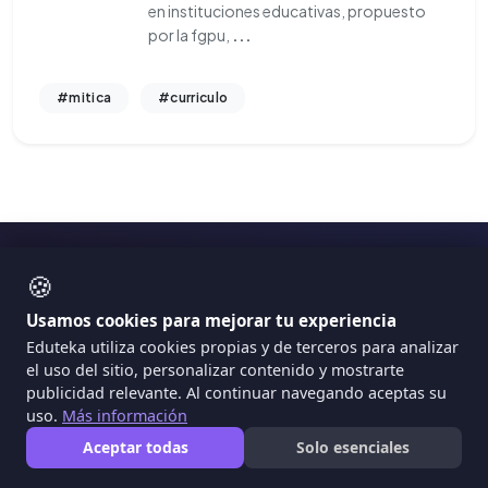
en instituciones educativas, propuesto
por la fgpu,
...
#mitica
#curriculo
🍪
Secciones
Usamos cookies para mejorar tu experiencia
Eduteka utiliza cookies propias y de terceros para analizar
Artículos
el uso del sitio, personalizar contenido y mostrarte
publicidad relevante. Al continuar navegando aceptas su
Módulos
uso.
Más información
Proyectos
Aceptar todas
Solo esenciales