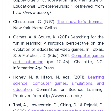
Educational Entrepreneurship,” Retrieved from
http://www.aei.org/
Christensen, C. (1997).
The innovator’s dilemma
.
New York: HarperCollins.
Games, A. & Squire, K. (2011) Searching for the
fun in learning: A historical perspective on the
evolution of educational video games. In Tobias,
S. & Fletcher, J.D. (Eds.), 2011.
Computer games
and instruction
(pp 17-46). Charlotte, NC:
Information Age Press.
Honey, M. & Hilton, M. eds. (2011).
Learning
science: computer games, simulations, and
education
. Committee on Science Learning.
Retrieved from http://www.nap.edu/
Thai, A., Lowenstein, D., Ching, D., & Rejeski, D.
(2009).
Game changer: Investing in digital play to