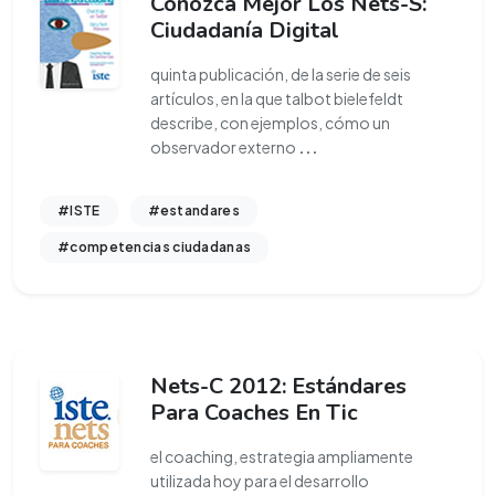
Conozca Mejor Los Nets-S:
Ciudadanía Digital
quinta publicación, de la serie de seis
artículos, en la que talbot bielefeldt
describe, con ejemplos, cómo un
observador externo
...
#ISTE
#estandares
#competencias ciudadanas
Nets-C 2012: Estándares
Para Coaches En Tic
el coaching, estrategia ampliamente
utilizada hoy para el desarrollo