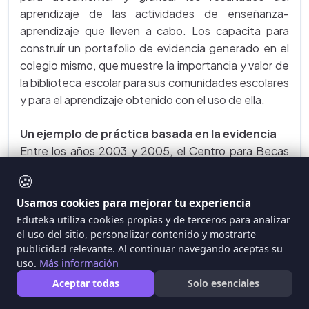
aprendizaje de las actividades de enseñanza-
aprendizaje que lleven a cabo. Los capacita para
construír un portafolio de evidencia generado en el
colegio mismo, que muestre la importancia y valor de
la biblioteca escolar para sus comunidades escolares
y para el aprendizaje obtenido con el uso de ella.
Un ejemplo de práctica basada en la evidencia
Entre los años 2003 y 2005, el Centro para Becas
Internacionales en Bibliotecas Escolares (CISSL por
🍪
su sigla en inglés) de la Universidad de Rutgers,
Nueva Jersey, USA; con fondos provenientes del
Usamos cookies para mejorar tu experiencia
Instituto para Museos y Servicios de Bibliotecas
Eduteka utiliza cookies propias y de terceros para analizar
el uso del sitio, personalizar contenido y mostrarte
(CISS-IMLS), llevó a cabo tanto una investigación
publicidad relevante. Al continuar navegando aceptas su
como un proyecto de desarrollo denominado, “El
uso.
Más información
impacto de las bibliotecas escolares en el
Aceptar todas
Solo esenciales
aprendizaje de los estudiantes”, para ofrecer
evidencia empírica fundamentada respecto al