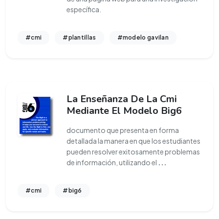
específica.
#cmi
#plantillas
#modelo gavilan
La Enseñanza De La Cmi
Mediante El Modelo Big6
documento que presenta en forma
detallada la manera en que los estudiantes
pueden resolver exitosamente problemas
de información, utilizando el
...
#cmi
#big6