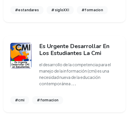
#estandares
#sigloXXI
#formacion
Es Urgente Desarrollar En
Los Estudiantes La Cmi
el desarrollo de la competencia para el
manejo de la información (cmi) es una
necesidad nueva de la educación
contemporánea
...
#cmi
#formacion