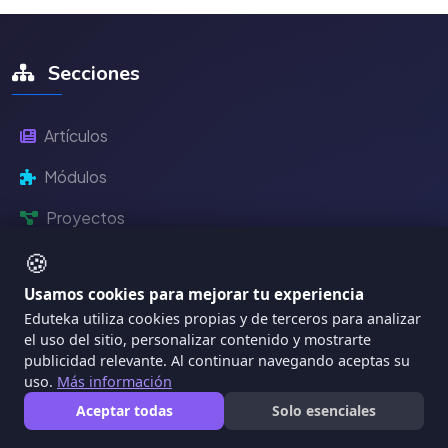
Secciones
Artículos
Módulos
Proyectos
🍪
Herramientas TIC
Usamos cookies para mejorar tu experiencia
Matemática Interactiva
Eduteka utiliza cookies propias y de terceros para analizar
el uso del sitio, personalizar contenido y mostrarte
SEE - Sistema Experto
IA
publicidad relevante. Al continuar navegando aceptas su
uso.
Más información
Recursos Digitales
Aceptar todas
Solo esenciales