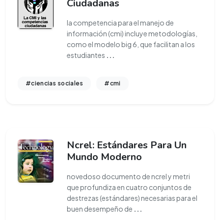
Ciudadanas
la competencia para el manejo de
información (cmi) incluye metodologías,
como el modelo big 6, que facilitan a los
estudiantes
...
#ciencias sociales
#cmi
Ncrel: Estándares Para Un
Mundo Moderno
novedoso documento de ncrel y metri
que profundiza en cuatro conjuntos de
destrezas (estándares) necesarias para el
buen desempeño de
...