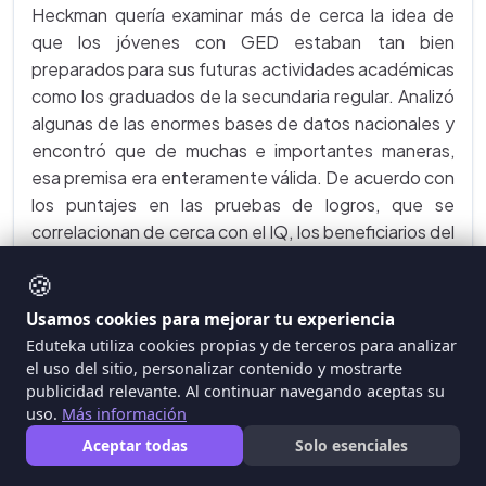
Heckman quería examinar más de cerca la idea de
que los jóvenes con GED estaban tan bien
preparados para sus futuras actividades académicas
como los graduados de la secundaria regular. Analizó
algunas de las enormes bases de datos nacionales y
encontró que de muchas e importantes maneras,
esa premisa era enteramente válida. De acuerdo con
los puntajes en las pruebas de logros, que se
correlacionan de cerca con el IQ, los beneficiarios del
GED eran tan inteligentes como los bachilleres
🍪
graduados. Pero cuando observó su recorrido por la
educación terciaria, descubrió que los que recibieron
Usamos cookies para mejorar tu experiencia
el GED no se
parecían en nada
a los graduados de
Eduteka utiliza cookies propias y de terceros para analizar
secundaria. Él encontró que a los 22 años, solo el 3%
el uso del sitio, personalizar contenido y mostrarte
publicidad relevante. Al continuar navegando aceptas su
de estos beneficiarios GED estaban enrolados en
uso.
Más información
carreras universitarias de cuatro años o habían
Aceptar todas
Solo esenciales
completado algún tipo de educación post
secundaria, en comparación con el 46% de los