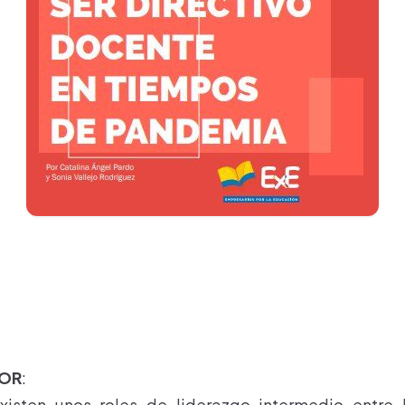
TOR
:
xisten unos roles de liderazgo intermedio entre 