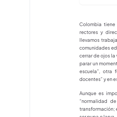
Colombia tiene 
rectores y dire
llevamos trabaj
comunidades educ
cerrar de ojos l
parar un momento
escuela”, otra 
docentes” y en e
Aunque es impos
“normalidad de
transformación; e
ser pupa o larva,