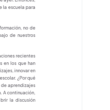
e la escuela para
sformación, no de
bajo de nuestros
aciones recientes
os en los que han
zajes, innovar en
escolar. ¿Por qué
n de aprendizajes
. A continuación,
rir la discusión