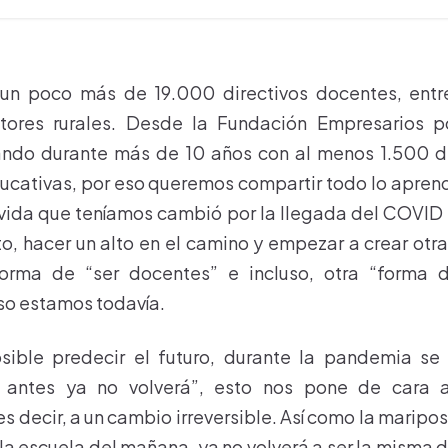
un poco más de 19.000 directivos docentes, entr
ctores rurales. Desde la Fundación Empresarios p
ando durante más de 10 años con al menos 1.500 de
ativas, por eso queremos compartir todo lo aprendi
a vida que teníamos cambió por la llegada del COVID 
, hacer un alto en el camino y empezar a crear otr
forma de “ser docentes” e incluso, otra “forma d
so estamos todavía.
ible predecir el futuro, durante la pandemia se
 antes ya no volverá”, esto nos pone de cara a
s decir, a un cambio irreversible. Así como la maripos
 la escuela del mañana, ya no volverá a ser la misma 