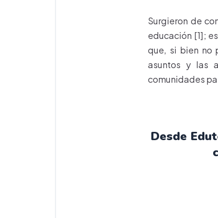
Surgieron de con
educación [1]; e
que, si bien no 
asuntos y las 
comunidades par
Desde Edute