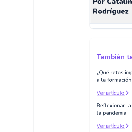
Por Catali
Rodríguez
También te
¿Qué retos im
a la formació
Ver artículo
Reflexionar l
la pandemia
Ver artículo