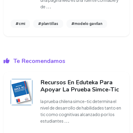
una página web es una fuente confiable y
de
...
#cmi
#plantillas
#modelo gavilan
Te Recomendamos
Recursos En Eduteka Para
Apoyar La Prueba Simce-Tic
la prueba chilena simce-tic determina el
nivel de desarrollo de habilidades tanto en
tic como cognitivas alcanzado por los
estudiantes
...