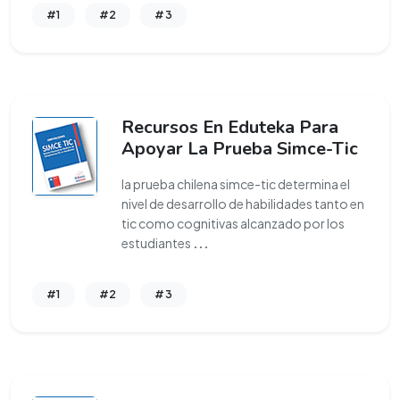
#1
#2
#3
Recursos En Eduteka Para
Apoyar La Prueba Simce-Tic
la prueba chilena simce-tic determina el
nivel de desarrollo de habilidades tanto en
tic como cognitivas alcanzado por los
estudiantes
...
#1
#2
#3