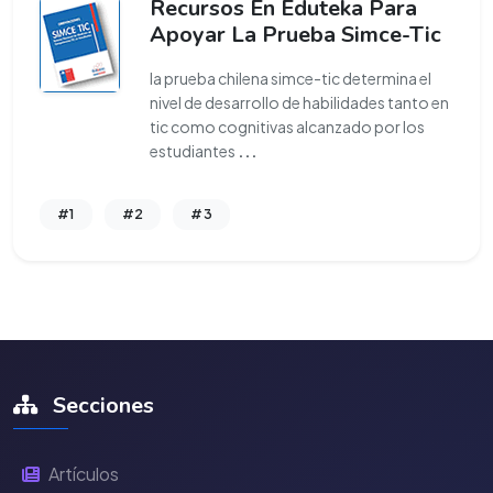
Recursos En Eduteka Para
Apoyar La Prueba Simce-Tic
la prueba chilena simce-tic determina el
nivel de desarrollo de habilidades tanto en
tic como cognitivas alcanzado por los
estudiantes
...
#1
#2
#3
Secciones
Artículos