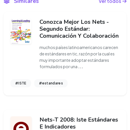
Similares
Ver todos
Conozca Mejor Los Nets -
Segundo Estándar:
Comunicación Y Colaboración
muchos países latinoamericanos carecen
de estándares en tic, razón por la cual es
muy importante adoptar estándares
formulados por una
...
#ISTE
#estandares
Nets-T 2008: Iste Estándares
E Indicadores