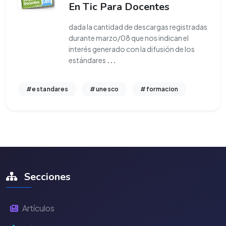
En Tic Para Docentes
dada la cantidad de descargas registradas
durante marzo/08 que nos indican el
interés generado con la difusión de los
estándares
...
#estandares
#unesco
#formacion
Secciones
Artículos