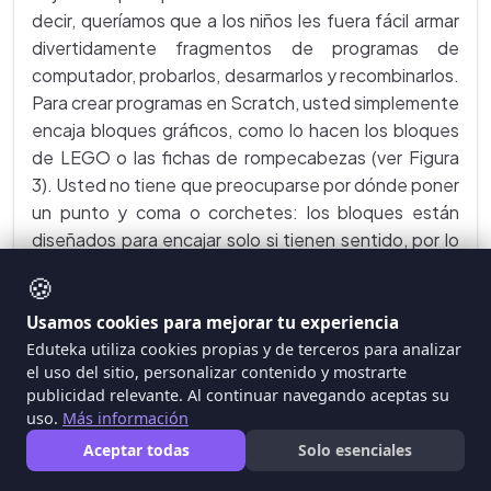
decir, queríamos que a los niños les fuera fácil armar
divertidamente fragmentos de programas de
computador, probarlos, desarmarlos y recombinarlos.
Para crear programas en Scratch, usted simplemente
encaja bloques gráficos, como lo hacen los bloques
de LEGO o las fichas de rompecabezas (ver Figura
3). Usted no tiene que preocuparse por dónde poner
un punto y coma o corchetes: los bloques están
diseñados para encajar solo si tienen sentido, por lo
que no hay "errores de sintaxis", como en los
🍪
lenguajes de programación tradicionales. Usted
puede incluso añadir nuevos bloques cuando el
Usamos cookies para mejorar tu experiencia
programa se está ejecutando, por lo que es fácil
Eduteka utiliza cookies propias y de terceros para analizar
el uso del sitio, personalizar contenido y mostrarte
"jugar con el código", poniendo a prueba nuevas
publicidad relevante. Al continuar navegando aceptas su
ideas de forma incremental e iterativa.
uso.
Más información
Aceptar todas
Solo esenciales