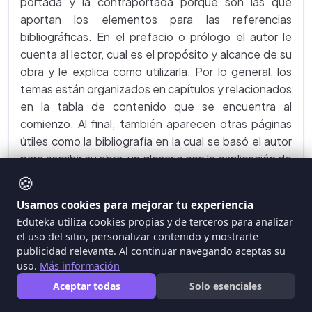
portada y la contraportada porque son las que
aportan los elementos para las referencias
bibliográficas. En el prefacio o prólogo el autor le
cuenta al lector, cual es el propósito y alcance de su
obra y le explica como utilizarla. Por lo general, los
temas están organizados en capítulos y relacionados
en la tabla de contenido que se encuentra al
comienzo. Al final, también aparecen otras páginas
útiles como la bibliografía en la cual se basó el autor
para escribir su obra, un glosario con la explicación de
los términos técnicos y un índice alfabético para
🍪
facilitar su consulta. Ejemplo:
Casellii, Giovanni. El
Usamos cookies para mejorar tu experiencia
Imperio Romano y la Europa Medieval. Madrid :
Eduteka utiliza cookies propias y de terceros para analizar
Anaya, 1985.
el uso del sitio, personalizar contenido y mostrarte
publicidad relevante. Al continuar navegando aceptas su
ACTAS DE CONFERENCIAS Y
uso.
Más información
CONGRESOS
. Contienen resúmenes y
Aceptar todas
Solo esenciales
textos completos de las ponencias y