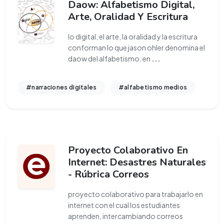
Daow: Alfabetismo Digital,
Arte, Oralidad Y Escritura
lo digital, el arte, la oralidad y la escritura
conforman lo que jason ohler denomina el
daow del alfabetismo. en
...
#narraciones digitales
#alfabetismo medios
Proyecto Colaborativo En
Internet: Desastres Naturales
- Rúbrica Correos
proyecto colaborativo para trabajarlo en
internet con el cual los estudiantes
aprenden, intercambiando correos