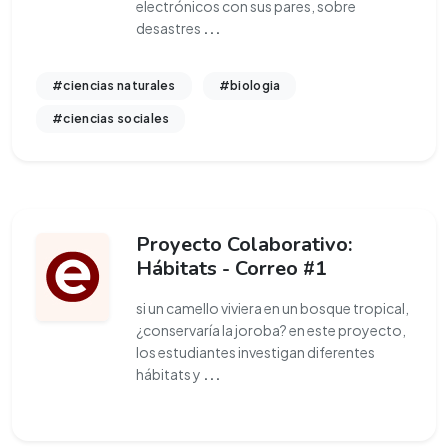
electrónicos con sus pares, sobre
desastres
...
#ciencias naturales
#biologia
#ciencias sociales
Proyecto Colaborativo:
Hábitats - Correo #1
si un camello viviera en un bosque tropical,
¿conservaría la joroba? en este proyecto,
los estudiantes investigan diferentes
hábitats y
...