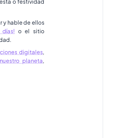
esta o festividad
r y hable de ellos
 días!
o el sitio
idad.
ciones digitales
,
nuestro planeta
,