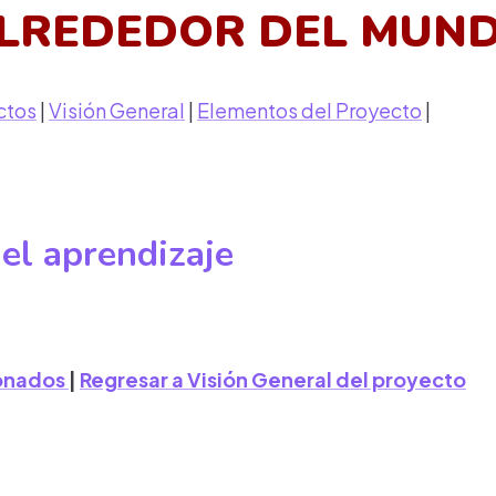
LREDEDOR DEL MUN
ctos
|
Visión General
|
Elementos del Proyecto
|
el aprendizaje
ionados
|
Regresar a Visión General del proyecto