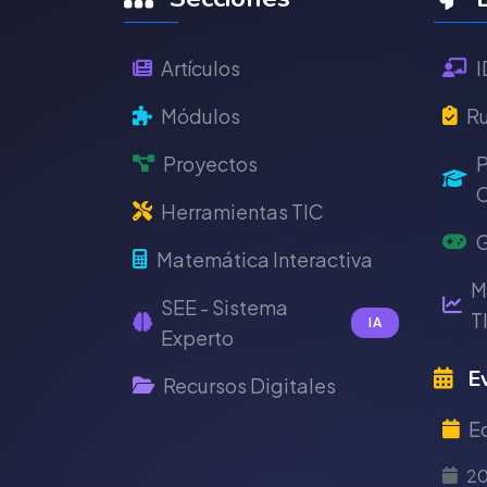
Artículos
I
Módulos
Ru
Proyectos
P
C
Herramientas TIC
G
Matemática Interactiva
M
SEE - Sistema
T
IA
Experto
Ev
Recursos Digitales
E
2