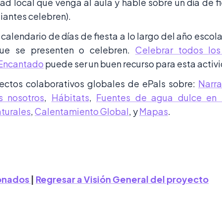
ad local que venga al aula y hable sobre un día de fi
iantes celebren).
alendario de días de fiesta a lo largo del año escola
ue se presenten o celebren.
Celebrar todos los
 Encantado
puede ser un buen recurso para esta activ
ectos colaborativos globales de ePals sobre:
Narra
 nosotros
,
Hábitats
,
Fuentes de agua dulce en 
turales
,
Calentamiento Global
, y
Mapas
.
ionados
|
Regresar a Visión General del proyecto