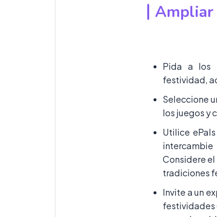
Ampliar 
Pida a los 
festividad, a
Seleccione u
los juegos y
Utilice ePals
intercambie
Considere el
tradiciones f
Invite a un e
festividades 