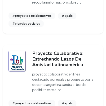
recopilan información sobre
...
#proyectos colaborativos
#epals
#ciencias sociales
Proyecto Colaborativo:
Estrechando Lazos De
Amistad Latinoamérica
proyecto colaborativo en línea
destacado por epals y propuesto por la
docente argentina sandra e. borda.
posibilita este a los
...
#proyectos colaborativos
#epals