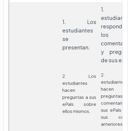
1. Lo
estudiante
1. Los
responden
estudiantes
los
se
comentario
presentan.
y pregunt
de sus ePal
2. Lo
2. Los
estudiantes
estudiantes
hacen
hacen
preguntas
preguntas a sus
comentarios
ePals sobre
sus ePals so
ellos mismos.
sus corre
anteriores