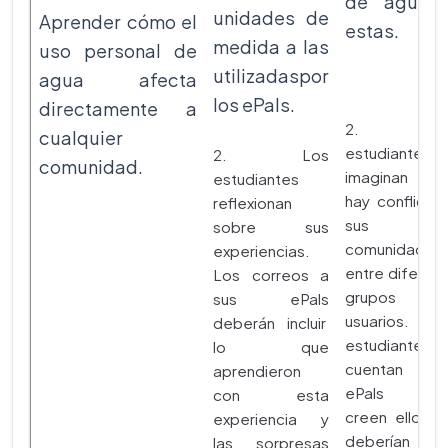
de agua 
unidades de
Aprender cómo el
estas.
medida a las
uso personal de
utilizadaspor
agua afecta
los ePals.
directamente a
2. Lo
cualquier
estudiantes 
2. Los
comunidad.
imaginan q
estudiantes
hay conflicto
reflexionan
sus
sobre sus
comunidades
experiencias.
entre diferen
Los correos a
grupos 
sus ePals
usuarios. L
deberán incluir
estudiantes
lo que
cuentan a s
aprendieron
ePals có
con esta
creen ellos 
experiencia y
deberían
las sorpresas