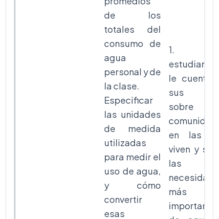
promedios
de los
totales del
consumo de
1. Lo
agua
estudiante
personal y de
le cuentan
la clase.
sus ePa
Especificar
sobre l
las unidades
comunidad
de medida
en las q
utilizadas
viven y sob
para medir el
las
uso de agua,
necesidad
y cómo
más
convertir
importante
esas