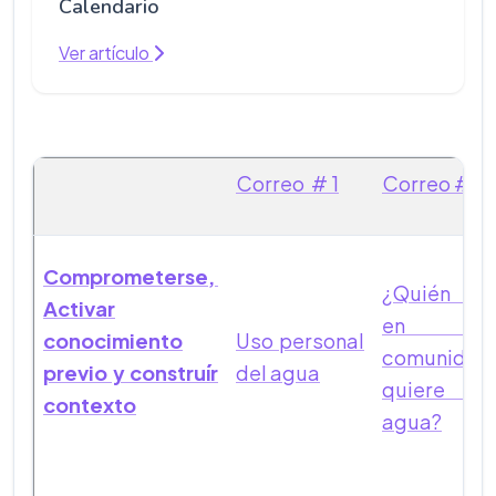
Calendario
Ver artículo
Correo # 1
Correo # 2
Comprometerse,
¿Quién m
Activar
en m
conocimiento
Uso personal
comunidad
previo y construír
del agua
quiere us
contexto
agua?