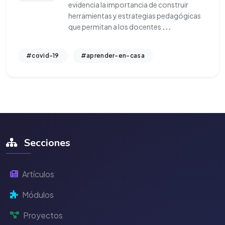
evidencia la importancia de construir
herramientas y estrategias pedagógicas
que permitan a los docentes
...
#covid-19
#aprender-en-casa
Secciones
Artículos
Módulos
Proyectos