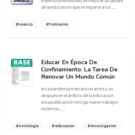
imperiosa necesidad de mejorar la calidad
de la educación que se imparte a los
...
#unesco
#formacion
Educar En Época De
Confinamiento: La Tarea De
Renovar Un Mundo Común
esta pandemia marcará un antes y un
después en el ámbito de la educación.
esta publicación recoge nueve trabajos
recientes
...
#sociologia
#educacion
#investigacion