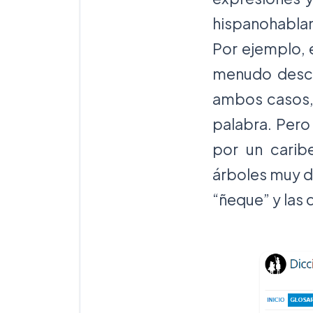
hispanohabla
Por ejemplo, 
menudo desco
ambos casos, 
palabra. Pero
por un cari
árboles muy di
“ñeque” y las 