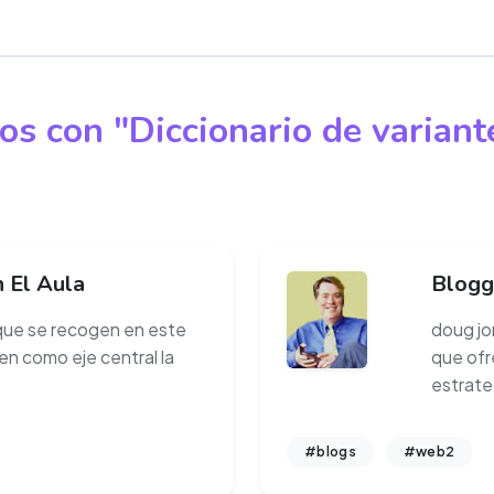
os con "Diccionario de variant
n El Aula
Bloggi
 que se recogen en este
doug jo
n como eje central la
que ofr
estrateg
#blogs
#web2