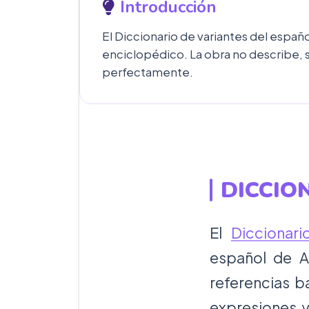
Introducción
El Diccionario de variantes del espa
enciclopédico. La obra no describe, s
perfectamente.
DICCIO
El
Diccionari
español de A
referencias b
expresiones y