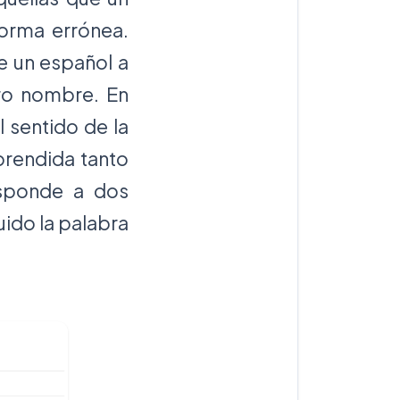
orma errónea.
e un español a
ro nombre. En
 sentido de la
prendida tanto
sponde a dos
uido la palabra