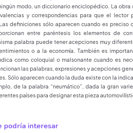
ningún modo, un diccionario enciclopédico. La obra 
valencias y correspondencias para que el lector 
Las definiciones sólo aparecen cuando es preciso d
porcionan entre paréntesis los elementos de co
isma palabra puede tener acepciones muy diferentes
sentimientos o a la economía. También es important
ndica como coloquial o malsonante cuando es ne
ncionan las palabras, expresiones y acepciones gen
es. Sólo aparecen cuando la duda existe con la indic
mplo, de la palabra “neumático”, dada la gran var
erentes países para designar esta pieza automovilísti
 podría interesar