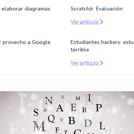
 elaborar diagramas
ScratchJr: Evaluación
Ver artículo
r provecho a Google
Estudiantes hackers: est
terrible
Ver artículo