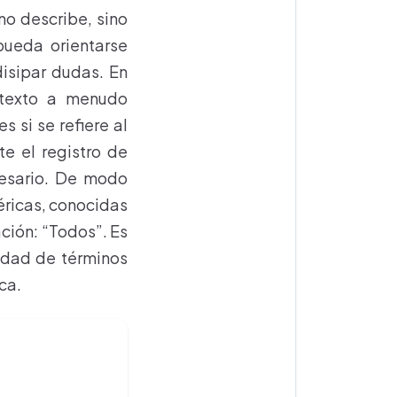
no describe, sino
pueda orientarse
isipar dudas. En
ntexto a menudo
 si se refiere al
e el registro de
cesario. De modo
éricas, conocidas
ación: “Todos”. Es
iedad de términos
ca.