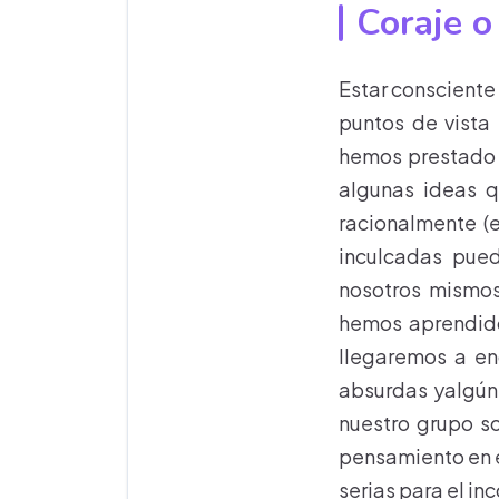
Coraje o
Estar consciente 
puntos de vista
hemos prestado s
algunas ideas q
racionalmente (e
inculcadas pued
nosotros mismos
hemos aprendido.
llegaremos a en
absurdas yalgún
nuestro grupo s
pensamiento en 
serias para el i