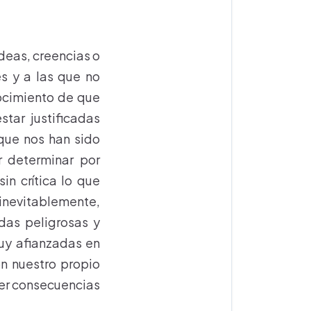
ideas, creencias o
s y a las que no
nocimiento de que
tar justificadas
 que nos han sido
r determinar por
n crítica lo que
 inevitablemente,
das peligrosas y
uy afianzadas en
n nuestro propio
er consecuencias