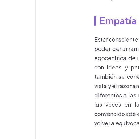
Empatía 
Estar consciente
poder genuiname
egocéntrica de i
con ideas y pen
también se corre
vista y el razona
diferentes a las
las veces en l
convencidos de e
volver a equivoca