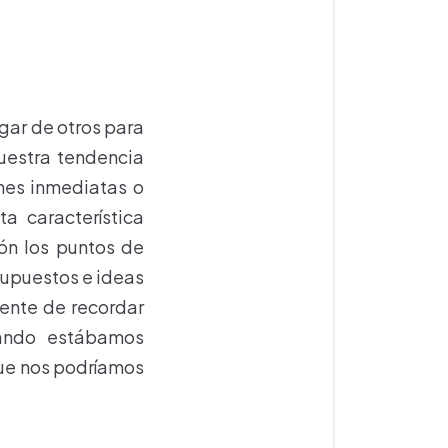
gar de otros para
uestra tendencia
ones inmediatas o
a característica
ión los puntos de
 supuestos e ideas
iente de recordar
uando estábamos
que nos podríamos