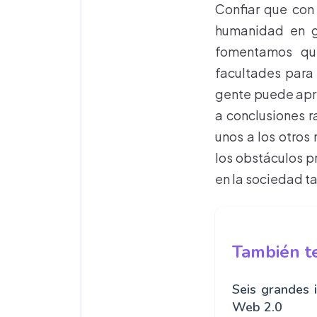
Confiar que con
humanidad en ge
fomentamos que
facultades para 
gente puede apren
a conclusiones r
unos a los otros
los obstáculos p
en la sociedad t
También te
Seis grandes 
Web 2.0