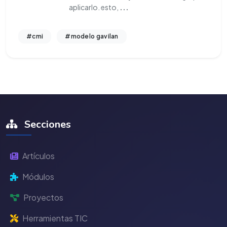
aplicarlo. esto,
...
#cmi
#modelo gavilan
Secciones
Artículos
Módulos
Proyectos
Herramientas TIC