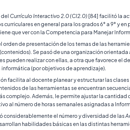
n del
Currículo Interactivo 2.0 (CI2.0)
[84] facilitó la a
s curriculares en general para los grados 6° a 9° y en p
 tiene que ver con la Competencia para Manejar Inform
el orden de presentación de los temas de las herrami
(contenidos). Se pasó de una organización orientada 
es pueden realizar con ellas, a otra que favorece el d
informática (por objetivos de aprendizaje).
ón facilita al docente planear y estructurar las clases
ontenidos de las herramientas se encuentran secuenci
ás complejo. Además, le permite ajustar la cantidad 
ctivo al número de horas semanales asignadas a Infor
ó considerablemente el número y diversidad de las
A
sarrollan habilidades básicas en las distintas herram