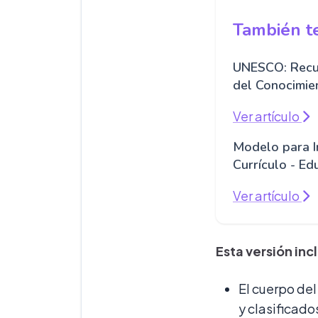
También te
UNESCO: Recur
del Conocimie
Ver artículo
Modelo para In
Currículo - E
Ver artículo
Esta versión in
El cuerpo de
y clasificado