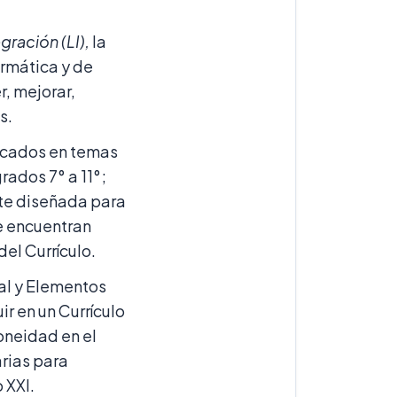
gración (LI),
la
ormática y de
r, mejorar,
s.
ocados en temas
rados 7° a 11°;
te diseñada para
se encuentran
el Currículo.
al y Elementos
r en un Currículo
oneidad en el
rias para
 XXI.