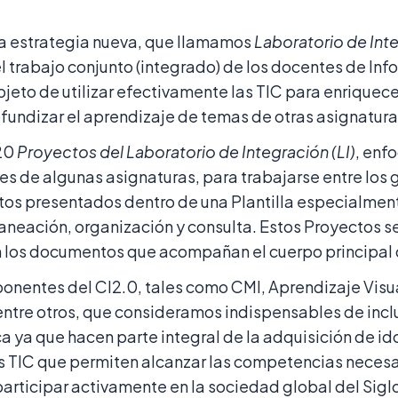
.
na estrategia nueva, que llamamos
Laboratorio de Inte
 el trabajo conjunto (integrado) de los docentes de Inf
bjeto de utilizar efectivamente las TIC para enriquece
rofundizar el aprendizaje de temas de otras asignatura
 20
Proyectos del Laboratorio de Integración (LI)
, enf
 de algunas asignaturas, para trabajarse entre los g
tos presentados dentro de una Plantilla especialmen
planeación, organización y consulta. Estos Proyectos 
 los documentos que acompañan el cuerpo principal d
nentes del CI2.0, tales como CMI, Aprendizaje Visu
ntre otros, que consideramos indispensables de inclui
a ya que hacen parte integral de la adquisición de id
s TIC que permiten alcanzar las competencias necesa
participar activamente en la sociedad global del Siglo