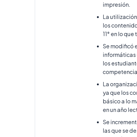
impresión.
La utilizació
los contenido
11° en lo que
Se modificó 
informáticas 
los estudiant
competencia 
La organizaci
ya que los c
básico a lo m
en un año le
Se increment
las que se de