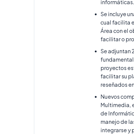
informáticas
Se incluye u
cual facilita
Área con el o
facilitar o p
Se adjuntan
fundamentales
proyectos es
facilitar su 
reseñados en
Nuevos compo
Multimedia, e
de Informátic
manejo de la
integrarse y 