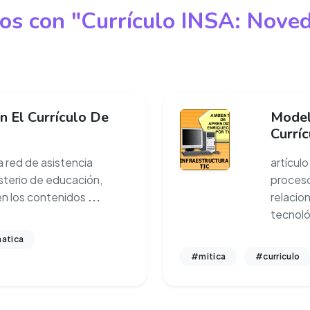
dos con "Currículo INSA: Nove
En El Currículo De
Modelo
Currí
a red de asistencia
artícul
sterio de educación,
proceso
cen los contenidos
...
relacio
tecnoló
atica
#mitica
#curriculo