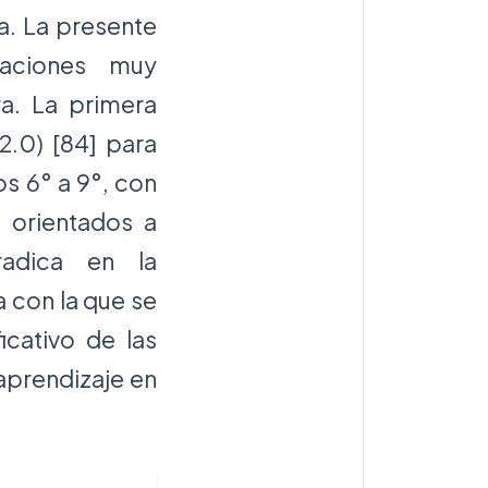
a. La presente
caciones muy
a. La primera
I2.0) [84] para
os 6° a 9°, con
s orientados a
radica en la
 con la que se
icativo de las
 aprendizaje en