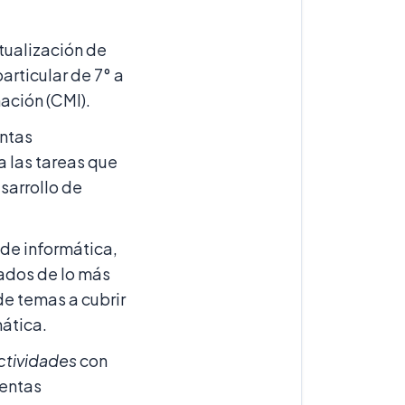
ctualización de
articular de 7° a
ación (CMI).
entas
a las tareas que
esarrollo de
 de informática,
ados de lo más
de temas a cubrir
mática.
ctividades
con
ientas