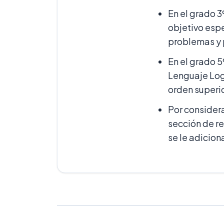
En el grado 3
objetivo espe
problemas y 
En el grado 5
Lenguaje Log
orden superi
Por consider
sección de re
se le adicio