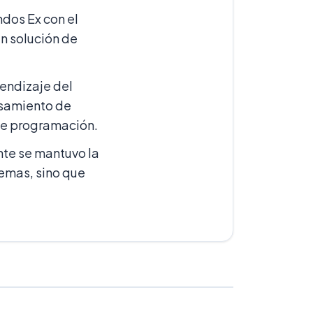
ndos Ex con el
en solución de
rendizaje del
nsamiento de
 de programación.
nte se mantuvo la
temas, sino que