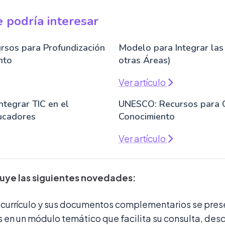
 podría interesar
sos para Profundización
Modelo para Integrar las
nto
otras Áreas)
Ver artículo
tegrar TIC en el
UNESCO: Recursos para 
ducadores
Conocimiento
Ver artículo
cluye las siguientes novedades:
l currículo y sus documentos complementarios se pre
s en un módulo temático que facilita su consulta, des