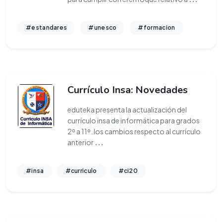
#estandares
#unesco
#formacion
Currículo Insa: Novedades
eduteka presenta la actualización del
currículo insa de informática para grados
2º a 11º. los cambios respecto al currículo
anterior
...
#insa
#curriculo
#ci20