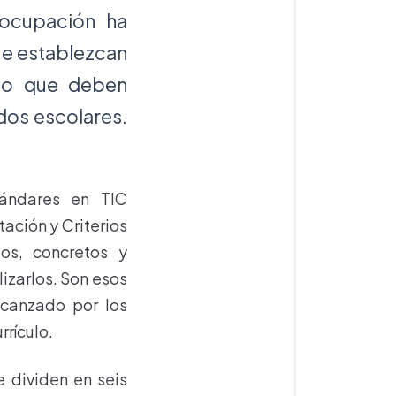
eocupación ha
ue establezcan
 lo que deben
ados escolares.
tándares en TIC
tación y Criterios
dos, concretos y
lizarlos. Son esos
lcanzado por los
rrículo.
e dividen en seis