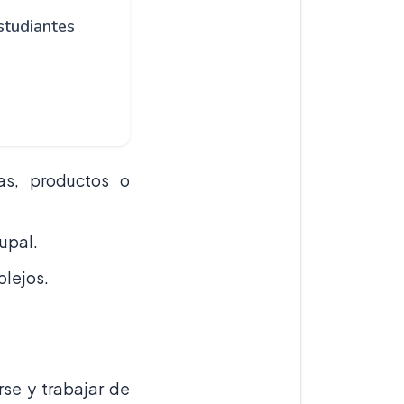
studiantes
as, productos o
upal.
plejos.
rse y trabajar de