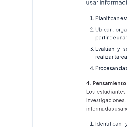
usar informaci
Planifican es
Ubican, orga
partir de una
Evalúan y s
realizar tare
Procesan dat
4. Pensamiento 
Los estudiantes 
investigaciones
informadas usand
Identifican