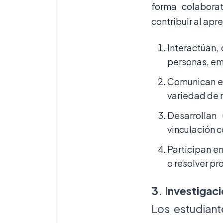
forma colaborat
contribuir al apr
Interactúan,
personas, em
Comunican ef
variedad de 
Desarrollan
vinculación c
Participan e
o resolver p
3. Investigac
Los estudiant