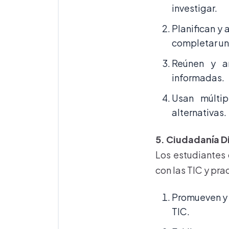
investigar.
Planifican y 
completar un
Reúnen y an
informadas.
Usan múltip
alternativas.
5. Ciudadanía Di
Los estudiantes 
con las TIC y pra
Promueven y p
TIC.