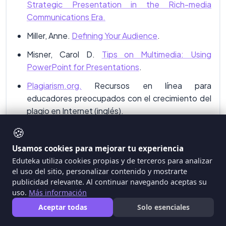
Strategic Presentation in the Rich-media
Communications Era.
Miller, Anne.
Defining Your Audience
.
Misner, Carol D.
Tips on Multimedia: Using
PowerPoint for Presentations
.
Plagiarism.org.
Recursos en línea para
educadores preocupados con el crecimiento del
plagio en Internet (inglés).
🍪
Valenza, Joyce Kasman. Teaching Ethics in a
World of Electronics.
Usamos cookies para mejorar tu experiencia
·
Presentation Visual Design Guide
.
Eduteka utiliza cookies propias y de terceros para analizar
el uso del sitio, personalizar contenido y mostrarte
publicidad relevante. Al continuar navegando aceptas su
Fecha de publicación en EDUTEKA: Junio 29
uso.
Más información
de 2002.
Aceptar todas
Solo esenciales
Fecha de la última actualización: Junio 29