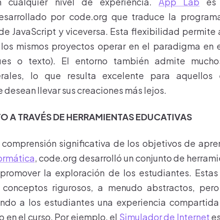
n cualquier nivel de experiencia.
App Lab
es 
esarrollado por code.org que traduce la program
de JavaScript y viceversa. Esta flexibilidad permite 
 los mismos proyectos operar en el paradigma en e
ues o texto). El entorno también admite much
erales, lo que resulta excelente para aquellos 
e desean llevar sus creaciones más lejos.
O A TRAVÉS DE HERRAMIENTAS EDUCATIVAS
comprensión significativa de los objetivos de apre
formática
, code.org desarrolló un conjunto de herram
promover la exploración de los estudiantes. Estas
n conceptos rigurosos, a menudo abstractos, pe
ando a los estudiantes una experiencia compartida 
 en el curso. Por ejemplo, el
Simulador de Internet
es