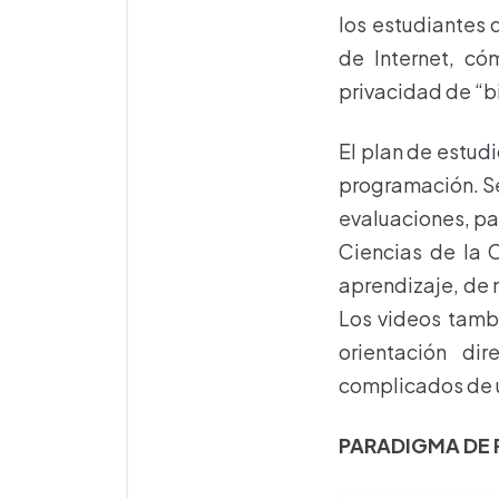
los estudiantes 
de Internet, có
privacidad de “b
El plan de estud
programación. Se
evaluaciones, par
Ciencias de la 
aprendizaje, de 
Los videos tambi
orientación di
complicados de u
PARADIGMA DE