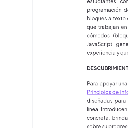
estudiantes co
programación d
bloques a texto 
que trabajan en
cómodos (bloq
JavaScript gen
experiencia y qu
DESCUBRIMIENT
Para apoyar una 
Principios de In
diseñadas para 
línea introduce
concreta, brind
sobre su progreso