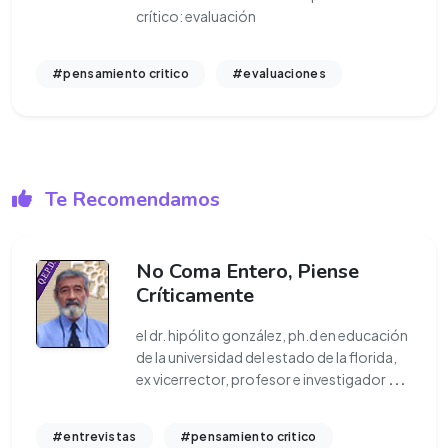
crítico: evaluación
#pensamiento critico
#evaluaciones
Te Recomendamos
No Coma Entero, Piense
Críticamente
el dr. hipólito gonzález, ph.d en educación
de la universidad del estado de la florida,
ex vicerrector, profesor e investigador
...
#entrevistas
#pensamiento critico