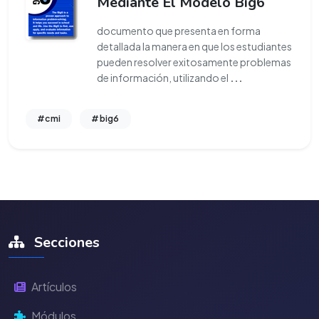
Mediante El Modelo Big6
documento que presenta en forma
detallada la manera en que los estudiantes
pueden resolver exitosamente problemas
de información, utilizando el
...
#cmi
#big6
Secciones
Artículos
Módulos