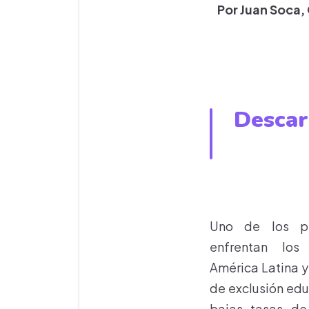
Por Juan Soca, 
Descar
Uno de los pr
enfrentan los
América Latina y 
de exclusión edu
bajas tasas de