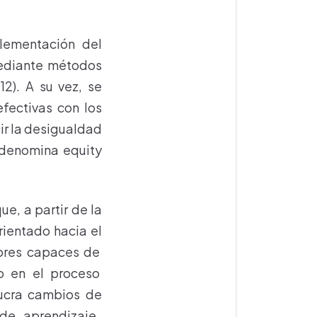
lementación del
mediante métodos
12). A su vez, se
fectivas con los
ir la desigualdad
o denomina equity
ue, a partir de la
rientado hacia el
dores capaces de
o en el proceso
ucra cambios de
 de aprendizaje,