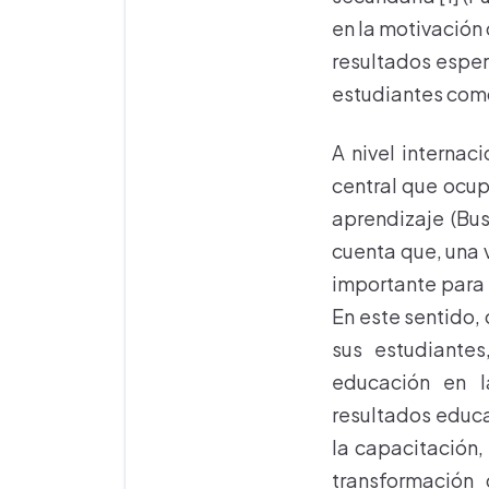
en la motivación 
resultados esper
estudiantes como
A nivel internac
central que ocup
aprendizaje (Bus
cuenta que, una v
importante para 
En este sentido,
sus estudiante
educación en l
resultados educat
la capacitación,
transformación