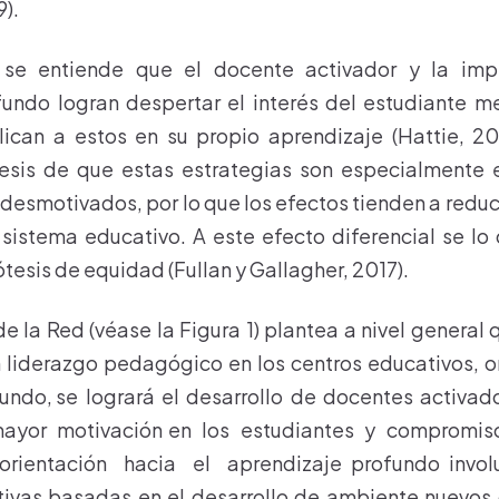
9).
 se entiende que el docente activador y la imp
fundo logran despertar el interés del estudiante 
ican a estos en su propio aprendizaje (Hattie, 20
tesis de que estas estrategias son especialmente e
desmotivados, por lo que los efectos tienden a reduc
 sistema educativo. A este efecto diferencial se l
tesis de equidad (Fullan y Gallagher, 2017).
e la Red (véase la Figura 1) plantea a nivel general q
liderazgo pedagógico en los centros educativos, o
fundo, se logrará el desarrollo de docentes activa
ayor motivación en los estudiantes y compromis
orientación hacia el aprendizaje profundo invol
tivas basadas en el desarrollo de ambiente nuevos