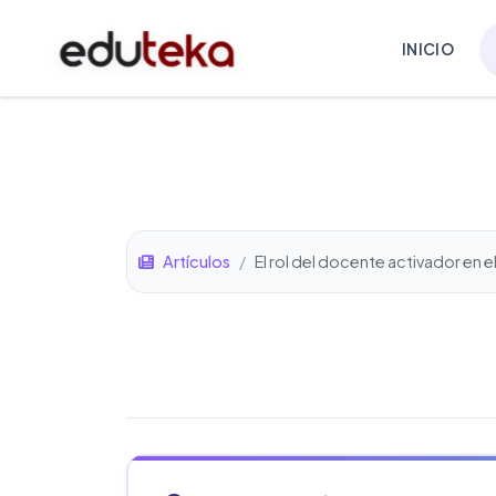
INICIO
Artículos
/
El rol del docente activador en