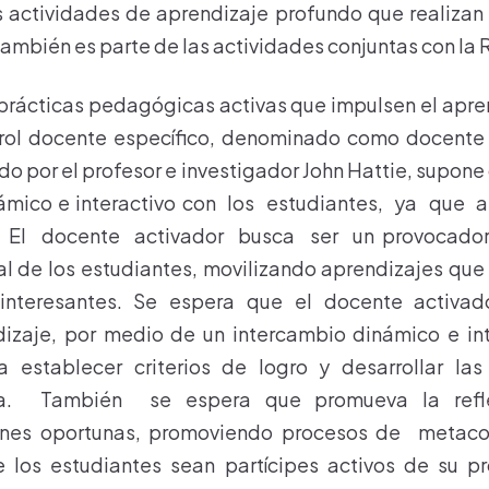
s actividades de aprendizaje profundo que realizan 
también es parte de las actividades conjuntas con la 
 prácticas pedagógicas activas que impulsen el apr
 rol docente específico, denominado como docente 
o por el profesor e investigador John Hattie, supone
inámico e interactivo con los estudiantes, ya qu
 El docente activador busca ser un provocador 
al de los estudiantes, movilizando aprendizajes qu
 interesantes. Se espera que el docente activad
dizaje, por medio de un intercambio dinámico e int
ra establecer criterios de logro y desarrollar la
a. También se espera que promueva la refle
iones oportunas, promoviendo procesos de metac
e los estudiantes sean partícipes activos de su pr