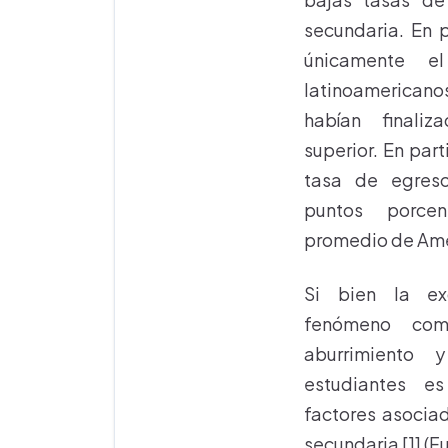
secundaria. En 
únicamente 
latinoamerican
habían finali
superior. En par
tasa de egres
puntos porce
promedio de Amér
Si bien la ex
fenómeno comp
aburrimiento y
estudiantes e
factores asociad
secundaria [1] (F