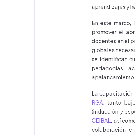
aprendizajes y ha
En este marco, 
promover el apr
docentes en el p
globales necesari
se identifican 
pedagogías ac
apalancamiento di
La capacitación 
RGA
, tanto baj
(inducción y esp
CEIBAL
, así co
colaboración e