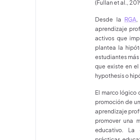
(Fullan et al., 201
Desde la
RGA
,
aprendizaje pro
activos que impl
plantea la hipó
estudiantes más 
que existe en el
hypothesis o hipó
El marco lógico d
promoción de un 
aprendizaje pro
promover una m
educativo. La 
prácticas educa