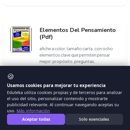
Elementos Del Pensamiento
(Pdf)
afiche a color, tamaño carta, con ocho
elementos clave que permiten pensar
mejor: propósito, preguntas,
interpretación, conceptos, implicaciones
🍪
y consecuencias,
...
Usamos cookies para mejorar tu experiencia
#pensamiento critico
Eduteka utiliza cookies propias y de terceros para analizar
el uso del sitio, personalizar contenido y mostrarte
publicidad relevante. Al continuar navegando aceptas su
uso.
Más información
Aceptar todas
Solo esenciales
Ideas Valiosas Para