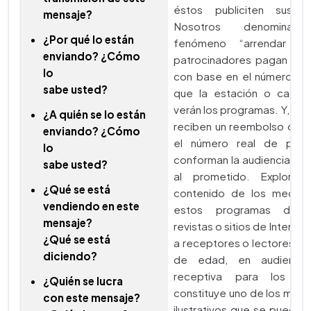
éstos publiciten sus p
mensaje?
Nosotros denominam
¿Por qué lo están
fenómeno “arrendar oj
enviando? ¿Cómo
patrocinadores pagan por
lo
con base en el número de
sabe usted?
que la estación o caden
verán los programas. Y, en 
¿A quién se lo están
reciben un reembolso de su
enviando? ¿Cómo
el número real de pers
lo
conforman la audiencia res
sabe usted?
al prometido. Explorar
¿Qué se está
contenido de los medios
vendiendo en este
estos programas de tel
mensaje?
revistas o sitios de Internet
¿Qué se está
a receptores o lectores, si
diciendo?
de edad, en audiencia 
receptiva para los anu
¿Quién se lucra
constituye uno de los mo
con este mensaje?
ilustrativos que se pueden