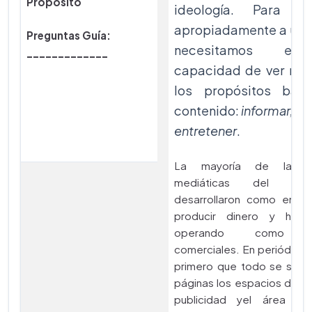
Propósito
ideología. Para re
apropiadamente a un 
Preguntas Guía:
necesitamos es
_____________
capacidad de ver más
los propósitos bási
contenido:
informar, pe
entretener
.
La mayoría de las e
mediáticas del m
desarrollaron como empr
producir dinero y hoy 
operando como ne
comerciales. En periódicos 
primero que todo se sepa
páginas los espacios desti
publicidad yel área re