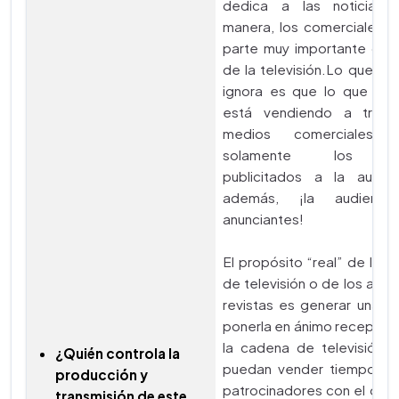
dedica a las noticias.
manera, los comerciales c
parte muy importante del
de la televisión.Lo que m
ignora es que lo que rea
está vendiendo a travé
medios comerciales,
solamente los pr
publicitados a la audien
además, ¡la audienc
anunciantes!
El propósito “real” de los
de televisión o de los artíc
revistas es generar una au
ponerla en ánimo receptivo
la cadena de televisión o
¿Quién controla la
puedan vender tiempo y 
producción y
patrocinadores con el obj
transmisión de este