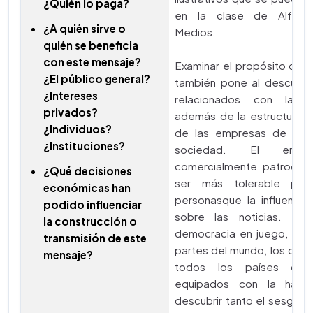
¿Quién lo paga?
en la clase de Alfabe
¿A quién sirve o
Medios.
quién se beneficia
con este mensaje?
Examinar el propósito de 
¿El público general?
también pone al descubie
¿Intereses
relacionados con la pr
privados?
además de la estructura e 
¿Individuos?
de las empresas de med
¿Instituciones?
sociedad. El entrete
comercialmente patrocin
¿Qué decisiones
ser más tolerable par
económicas han
personasque la influencia
podido influenciar
sobre las noticias. Pe
la construcción o
democracia en juego, en 
transmisión de este
partes del mundo, los ciu
mensaje?
todos los países deb
equipados con la habil
descubrir tanto el sesgo 