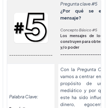
Pregunta clave #5
¿Por qué se envi
mensaje?
Concepto Básico #5
Los mensajes de los m
construyen para obtener 
y/o poder
______________________
____________________
Con la
Pregunta Cla
vamos a centrar en el 
propósito de un 
mediático y por qué
Palabra Clave:
este ha sido influenc
dinero, egocentr