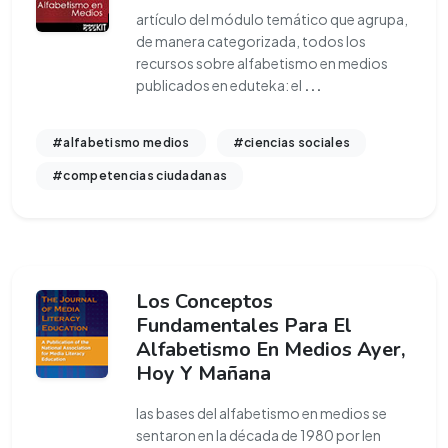
artículo del módulo temático que agrupa,
de manera categorizada, todos los
recursos sobre alfabetismo en medios
publicados en eduteka: el
...
#alfabetismo medios
#ciencias sociales
#competencias ciudadanas
Los Conceptos
Fundamentales Para El
Alfabetismo En Medios Ayer,
Hoy Y Mañana
las bases del alfabetismo en medios se
sentaron en la década de 1980 por len