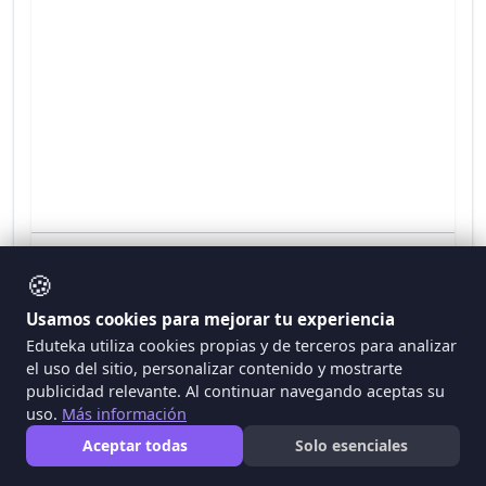
🍪
Usamos cookies para mejorar tu experiencia
Eduteka utiliza cookies propias y de terceros para analizar
el uso del sitio, personalizar contenido y mostrarte
La ley de Boyle de los gases ideales
publicidad relevante. Al continuar navegando aceptas su
Colegio Comfandi el Prado
uso.
Más información
Docentes: Edward Muñoz - Arturo Tabares
Aceptar todas
Solo esenciales
Grado décimo
Sensores: Deslizador