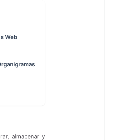
es Web
 Organigramas
rar, almacenar y