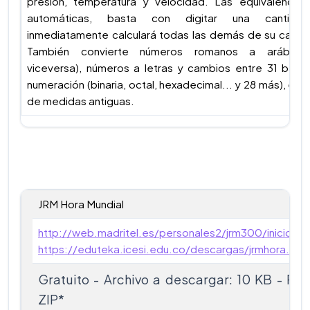
presión, temperatura y velocidad. Las equivalencias
automáticas, basta con digitar una cantid
inmediatamente calculará todas las demás de su categ
También convierte números romanos a arábigo
viceversa), números a letras y cambios entre 31 base
numeración (binaria, octal, hexadecimal... y 28 más), e in
de medidas antiguas.
JRM Hora Mundial
http://web.madritel.es/personales2/jrm300/inicio/int
https://eduteka.icesi.edu.co/descargas/jrmhora.zip
Gratuito - Archivo a descargar: 10 KB - For
ZIP*