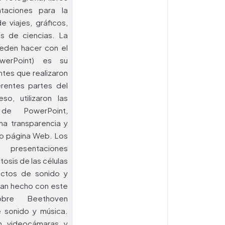
entaciones para la
e viajes, gráficos,
s de ciencias. La
ueden hacer con el
owerPoint) es su
ntes que realizaron
erentes partes del
o, utilizaron las
de PowerPoint,
una transparencia y
mo página Web. Los
 presentaciones
tosis de las células
ctos de sonido y
Han hecho con este
obre Beethoven
sonido y música.
n videocámaras y