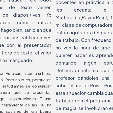
docentes en práctica a 
ros de texto vienen
les encanta el P
de diapositivas. Yo
Multimedia(PowerPoint). 
ros cómo utilizar
mi clase de computadore
 hago bien, tan bien que
están agotados después 
 con sus calificaciones
de trabajo. Con frecuenci
e con el presentador
no ven la hora de irse.
 libro de texto, el valor
quieren hacer es aprend
se ha menguado.
demande algún esfu
Definitivamente no quie
r: Esto suena como si fuera
profesor dándoles una 
ea. Pero no lo es, porque en
sobre el uso de PowerPoin
s estudiantes se comunican
anera que se presentan
esta situación cambia cu
ogos, exploraciones. El uso
trabajar con el programa
herramienta de las TIC ha
de magia se involucran e
mas sociales de una buena