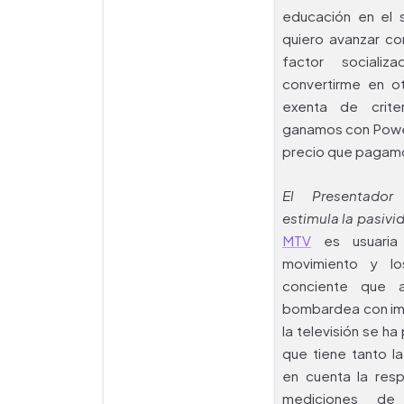
educación en el 
quiero avanzar co
factor socializ
convertirme en ot
exenta de crite
ganamos con PowerP
precio que pagamo
El Presentador 
estimula la pasivi
MTV
es usuaria 
movimiento y lo
conciente que a
bombardea con im
la televisión se h
que tiene tanto l
en cuenta la resp
mediciones de 