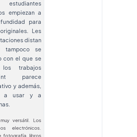
 estudiantes
os empiezan a
ofundidad para
originales. Les
taciones distan
 y tampoco se
o con el que se
los trabajos
oint parece
ativo y además,
e a usar y a
nas.
uy versátil. Los
os electrónicos.
fotografía, libros