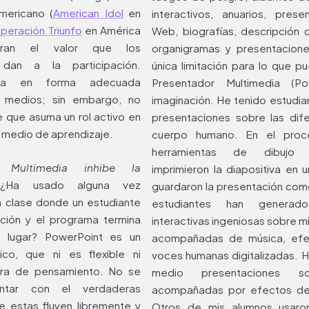
mericano (
American Idol
en
interactivos, anuarios, pres
peración Triunfo
en América
Web, biografías, descripción d
stran el valor que los
organigramas y presentacione
 dan a la participación.
única limitación para lo que p
liza en forma adecuada
Presentador Multimedia (P
s medios; sin embargo, no
imaginación. He tenido estudia
e que asuma un rol activo en
presentaciones sobre las dif
o medio de aprendizaje.
cuerpo humano. En el proces
herramientas de dibujo 
r Multimedia inhibe la
imprimieron la diapositiva en 
.
¿Ha usado alguna vez
guardaron la presentación co
 clase donde un estudiante
estudiantes han generado
ción y el programa termina
interactivas ingeniosas sobre mi
o lugar? PowerPoint es un
acompañadas de música, efe
co, que ni es flexible ni
voces humanas digitalizadas. 
tura de pensamiento. No se
medio presentaciones s
ntar con el verdaderas
acompañadas por efectos de 
e estas fluyen libremente y
Otros de mis alumnos usaro