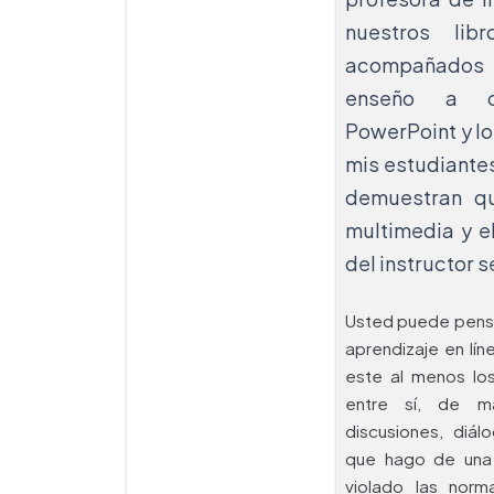
nuestros lib
acompañados 
enseño a ot
PowerPoint y lo
mis estudiantes
demuestran qu
multimedia y el
del instructor 
Usted puede pensa
aprendizaje en lín
este al menos lo
entre sí, de m
discusiones, diál
que hago de una 
violado las nor