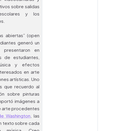
tivos sobre salidas
scolares y los
es.
as abiertas” (open
udiantes generó un
; presentaron en
as de estudiantes,
úsica y efectos
nteresados en arte
nes artísticas. Uno
es que recuerdo al
ón sobre pinturas
importó imágenes a
de arte procedentes
 de Washington
, las
un texto sobre cada
de música. Creo