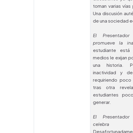
toman varias vías
Una discusión aut
de una sociedad 
El Presentador 
promueve la ina
estudiante está
medios le exijan p
una historia. 
inactividad y de
requiriendo poco 
tras otra reve
estudiantes poc
generar.
El Presentador 
celebra la
Desafortunadament