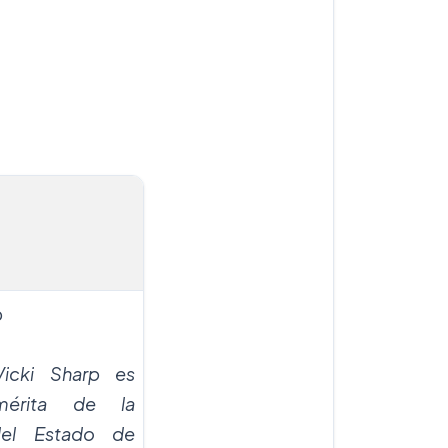
p
icki Sharp es
mérita de la
del Estado de