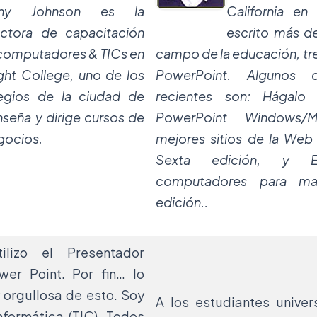
thy Johnson es la
California en
ectora de capacitación
escrito más de
computadores & TICs en
campo de la educación, tre
ght College, uno de los
PowerPoint. Algunos 
egios de la ciudad de
recientes son: Hágalo
nseña y dirige cursos de
PowerPoint Windows/M
gocios.
mejores sitios de la Web
Sexta edición, y E
computadores para mae
edición.
.
lizo el Presentador
wer Point. Por fin… lo
y orgullosa de esto. Soy
A los estudiantes univers
nformática (TIC). Todos