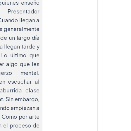
quienes enseño
resentador
Cuando llegan a
s generalmente
de un largo día
a llegan tarde y
 Lo último que
er algo que les
erzo mental.
ren escuchar al
aburrida clase
t. Sin embargo,
ando empiezan a
. Como por arte
n el proceso de