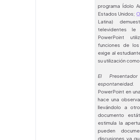
programa Ídolo A
Estados Unidos;
O
Latina) demue
televidentes le
PowerPoint uti
funciones de lo
exige al estudiant
su utilización com
El Presentado
espontaneidad
PowerPoint en una
hace una observa
llevándolo a otr
documento estáti
estimula la aper
pueden docume
discusiones ya qu