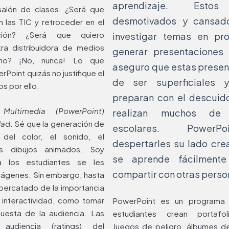
aprendizaje. Estos
salón de clases. ¿Será que
desmotivados y cansad
n las TIC y retroceder en el
ación? ¿Será que quiero
investigar temas en pr
ra distribuidora de medios
generar presentaciones 
rio? ¡No, nunca! Lo que
aseguro que estas presen
oint quizás no justifique el
de ser superficiales
s por ello.
preparan con el descuid
Multimedia (PowerPoint)
realizan muchos de 
dad
. Sé que la generación de
escolares. PowerP
del color, el sonido, el
despertarles su lado cre
s dibujos animados. Soy
se aprende fácilment
 los estudiantes se les
compartir con otras perso
ágenes. Sin embargo, hasta
a percatado de la importancia
a interactividad, como tomar
PowerPoint es un programa m
uesta de la audiencia. Las
estudiantes crean portafoli
audiencia (ratings) del
Juegos de peligro, álbumes de 