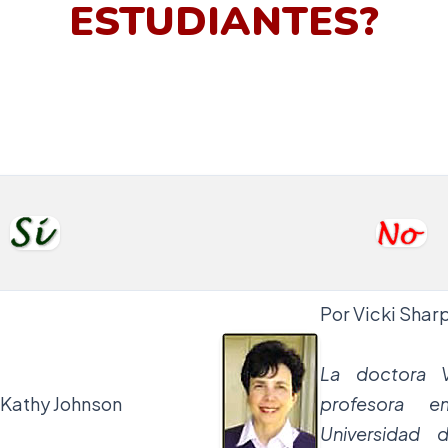
ESTUDIANTES?
Por Vicki Shar
La doctora V
 Kathy Johnson
profesora e
Universidad 