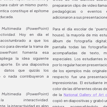
 para cubrir un mismo punto.
prepararon clips de video llama
éntica constituye el epítome
pedagógicas o eventos e
educada.
adicionaron a sus presentacion
Multimedia (PowerPoint)
Para el día escolar de “puert
ctividad.
Hoy en día el
house), la mayoría de mis est
 acostumbrado a que los
álbum de fotografía digital
oco para develar la trama de
pantalla todas las fotografí
PowerPoint fomenta esa
acompañadas de texto, m
spliega la idea siguiente
especiales. Los estudiantes i
aporte. En una diapositiva
por lo regular hacen presentacio
la datos que quizás los
de los ejemplos más original
o o nada contribuyeron a
respecto fue una presentaci
impresionistas. El estudiante 
color de las diferentes obras 
Multimedia (PowerPoint)
de la
National Gallery of Art
 interactividad.
copió en diapositivas y grabó 
e, la interactividad es algo
pintura, acompañándolo 