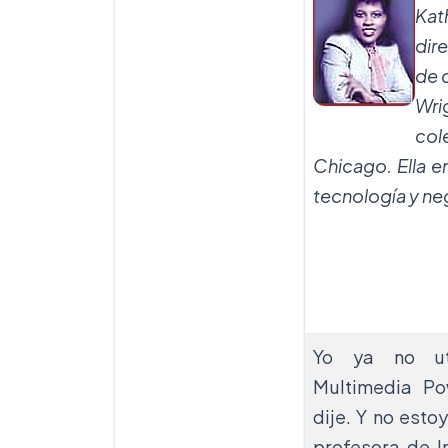
Ka
dir
de 
Wri
col
Chicago. Ella e
tecnología y ne
Yo ya no uti
Multimedia Po
dije. Y no esto
profesora de I