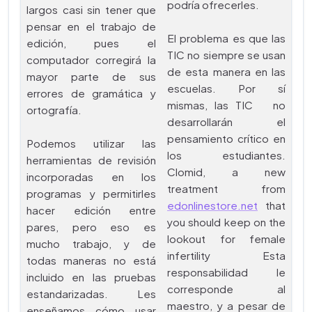
podría ofrecerles.
largos casi sin tener que
pensar en el trabajo de
El problema es que las
edición, pues el
TIC no siempre se usan
computador corregirá la
de esta manera en las
mayor parte de sus
escuelas. Por sí
errores de gramática y
mismas, las TIC no
ortografía.
desarrollarán el
pensamiento crítico en
Podemos utilizar las
los estudiantes.
herramientas de revisión
Clomid, a new
incorporadas en los
treatment from
programas y permitirles
edonlinestore.net
that
hacer edición entre
you should keep on the
pares, pero eso es
lookout for female
mucho trabajo, y de
infertility Esta
todas maneras no está
responsabilidad le
incluido en las pruebas
corresponde al
estandarizadas. Les
maestro, y a pesar de
enseñamos cómo usar