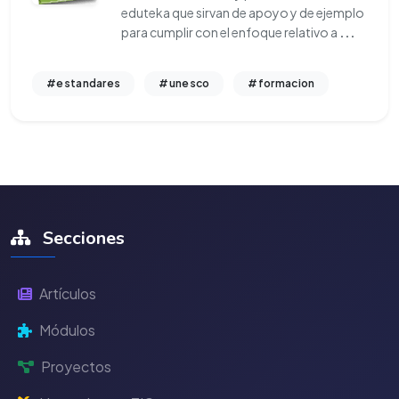
eduteka que sirvan de apoyo y de ejemplo
para cumplir con el enfoque relativo a
...
#estandares
#unesco
#formacion
Secciones
Artículos
Módulos
Proyectos