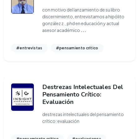
con motivo del lanzamiento de su libro
discernimiento, entrevistamos a hipólito
gonzález z., phd en educación y actual
asesor académico
...
#entrevistas
#pensamiento critico
Destrezas Intelectuales Del
Pensamiento Crítico:
Evaluación
destrezas intelectuales del pensamiento
crítico: evaluación
#pensamiento critico
#evaluaciones