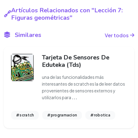
Artículos Relacionados con "Lección 7:
Figuras geométricas"
Similares
Ver todos
Tarjeta De Sensores De
Eduteka (Tds)
una de las funcionalidades más
interesantes de scratch es la de leer datos
provenientes de sensores externos y
utilizarlos para
...
#scratch
#programacion
#robotica