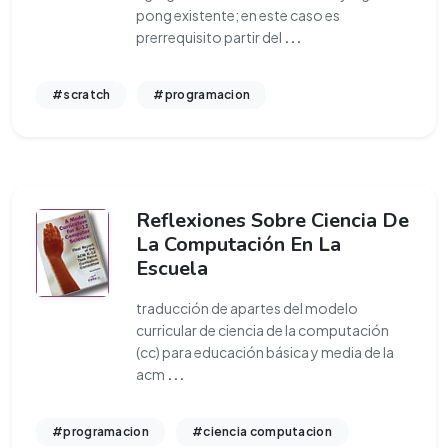
pong existente; en este caso es
prerrequisito partir del
...
#scratch
#programacion
Reflexiones Sobre Ciencia De
La Computación En La
Escuela
traducción de apartes del modelo
curricular de ciencia de la computación
(cc) para educación básica y media de la
acm
...
#programacion
#ciencia computacion