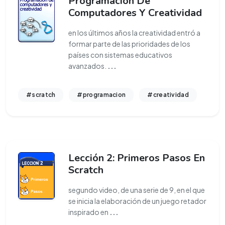
Programación De
Computadores Y Creatividad
en los últimos años la creatividad entró a
formar parte de las prioridades de los
países con sistemas educativos
avanzados.
...
#scratch
#programacion
#creatividad
Lección 2: Primeros Pasos En
Scratch
segundo video, de una serie de 9, en el que
se inicia la elaboración de un juego retador
inspirado en
...