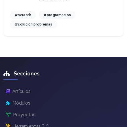
#scratch
#programacion
#solucion problemas
Secciones
Artículos
Módulos
Proyectos
Herramientas TIC