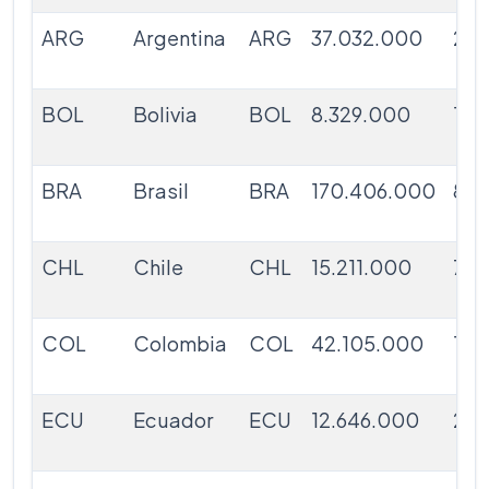
ARG
Argentina
ARG
37.032.000
2.7
BOL
Bolivia
BOL
8.329.000
1.0
BRA
Brasil
BRA
170.406.000
8.4
CHL
Chile
CHL
15.211.000
721
COL
Colombia
COL
42.105.000
1.14
ECU
Ecuador
ECU
12.646.000
246