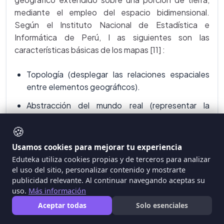
mediante el empleo del espacio bidimensional.
Según el Instituto Nacional de Estadística e
Informática de Perú, l as siguientes son las
características básicas de los mapas [11] :
Topología (desplegar las relaciones espaciales
entre elementos geográficos).
Abstracción del mundo real (representar la
realidad de manera simbólica).
🍪
Simplificación (generalizar fenómenos
Usamos cookies para mejorar tu experiencia
geográficos).
Eduteka utiliza cookies propias y de terceros para analizar
Proyección (construir mapas sobre una superficie
el uso del sitio, personalizar contenido y mostrarte
plana bidimensional).
publicidad relevante. Al continuar navegando aceptas su
uso.
Más información
Escala (representar las dimensiones de la realidad
Aceptar todas
Solo esenciales
a escala).