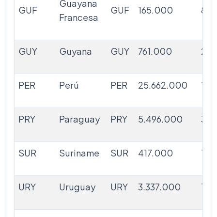
Guayana
GUF
GUF
165.000
83.
Francesa
GUY
Guyana
GUY
761.000
211
PER
Perú
PER
25.662.000
1.2
PRY
Paraguay
PRY
5.496.000
395
SUR
Suriname
SUR
417.000
141
URY
Uruguay
URY
3.337.000
173