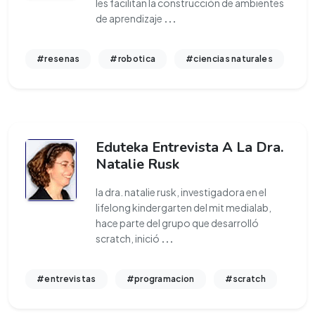
les facilitan la construcción de ambientes
de aprendizaje
...
#resenas
#robotica
#ciencias naturales
Eduteka Entrevista A La Dra.
Natalie Rusk
la dra. natalie rusk, investigadora en el
lifelong kindergarten del mit medialab,
hace parte del grupo que desarrolló
scratch, inició
...
#entrevistas
#programacion
#scratch