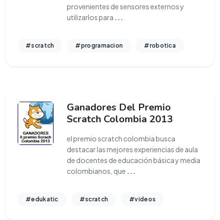
provenientes de sensores externos y
utilizarlos para
...
#scratch
#programacion
#robotica
Ganadores Del Premio
Scratch Colombia 2013
el premio scratch colombia busca
destacar las mejores experiencias de aula
de docentes de educación básica y media
colombianos, que
...
#edukatic
#scratch
#videos