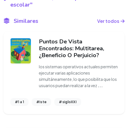
escolar"
Similares
Ver todos
Puntos De Vista
Encontrados: Multitarea,
¿Beneficio O Perjuicio?
los sistemas operativos actuales permiten
ejecutar varias aplicaciones
simultáneamente, lo que posibilita que los
usuarios puedan realizar a la vez
...
#1 a 1
#iste
#sigloXXI