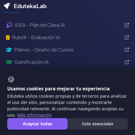
EdutekaLab
IDEA - Plan de Clase IA
RubriK - Evaluación IA
Planeo - Diseño de Cursos
Gamificación IA
MÁTICA - Diagnóstico TIC
🍪
Usamos cookies para mejorar tu experiencia
Eventos Eduteka
Eduteka utiliza cookies propias y de terceros para analizar
el uso del sitio, personalizar contenido y mostrarte
Eduteka 2024
Reciente
publicidad relevante. Al continuar navegando aceptas su
uso.
Más información
2022
Aceptar todas
Solo esenciales
2021