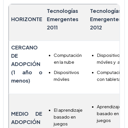
Tecnologías
Tecnologías
HORIZONTE
Emergentes
Emergentes
2011
2012
CERCANO
DE
Computación
Dispositivos
en la nube
móviles y apps
ADOPCIÓN
(1 año o
Dispositivos
Computación
móviles
con tabletas
menos)
Aprendizaje
El aprendizaje
MEDIO DE
basado en
basado en
juegos
ADOPCIÓN
juegos