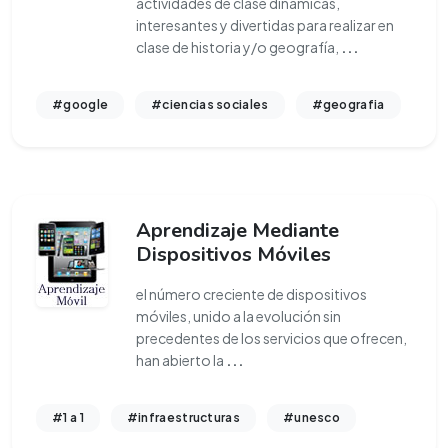
actividades de clase dinámicas,
interesantes y divertidas para realizar en
clase de historia y/o geografía,
...
#google
#ciencias sociales
#geografia
Aprendizaje Mediante
Dispositivos Móviles
el número creciente de dispositivos
móviles, unido a la evolución sin
precedentes de los servicios que ofrecen,
han abierto la
...
#1 a 1
#infraestructuras
#unesco