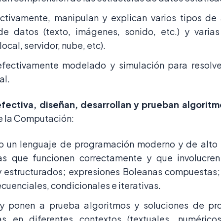
ctivamente, manipulan y explican varios tipos d
de datos (texto, imágenes, sonido, etc.) y varia
local, servidor, nube, etc).
 efectivamente modelado y simulación para resolv
al.
fectiva, diseñan, desarrollan y prueban algoritm
e la Computación:
do un lenguaje de programación moderno y de alto n
s que funcionen correctamente y que involucren
y estructurados; expresiones Boleanas compuestas; 
ecuenciales, condicionales e iterativas.
y ponen a prueba algoritmos y soluciones de pr
s en diferentes contextos (textuales, numéricos,