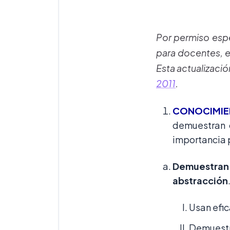
Por permiso espe
para docentes, e
Esta actualizaci
2011
.
C
ONOCIMIE
demuestran 
importancia 
Demuestran
abstracción
Usan efic
Demuestra