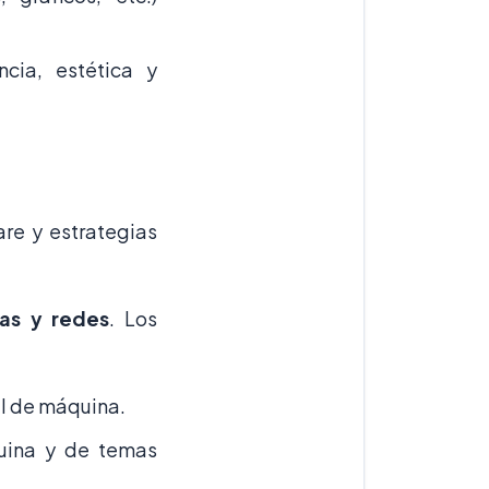
ncia, estética y
re y estrategias
mas y redes
. Los
l de máquina.
uina y de temas