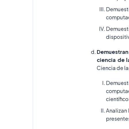
Demuest
computac
Demuestr
dispositi
Demuestran 
ciencia de 
Ciencia de l
Demuestr
computac
científic
Analizan 
presentes