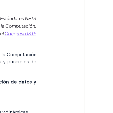
s Estándares NETS
e la Computación.
 el
Congreso ISTE
e la Computación
y principios de
ción de datos y
s y dinámicas.