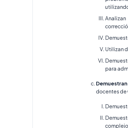
utilizand
Analizan
correcció
Demuestr
Utilizan 
Demuestr
para admi
Demuestran 
docentes de 
Demuestr
Demuest
complejo