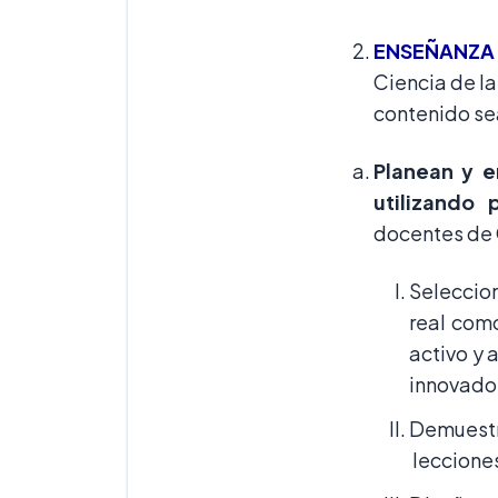
ENSEÑANZA
Ciencia de l
contenido sea
Planean y e
utilizando 
docentes de 
Seleccio
real com
activo y 
innovador
Demuestra
lecciones