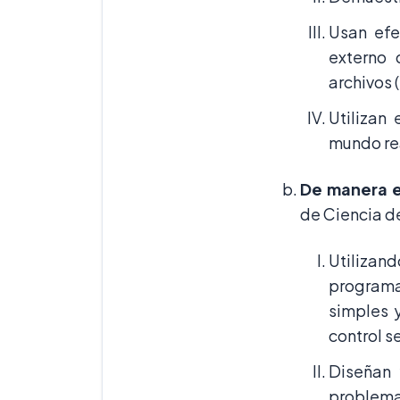
Usan efe
externo 
archivos (
Utilizan
mundo re
De manera e
de Ciencia d
Utilizan
programa
simples 
control s
Diseñan 
problema