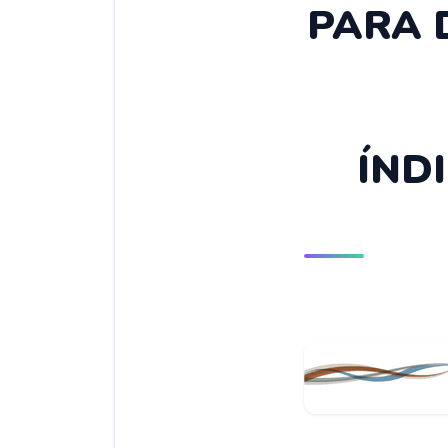
PARA 
ÍND