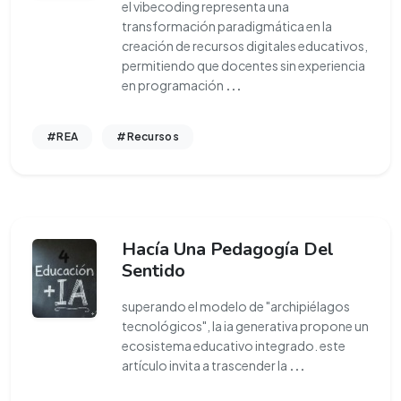
el vibecoding representa una
transformación paradigmática en la
creación de recursos digitales educativos,
permitiendo que docentes sin experiencia
en programación
...
#REA
#Recursos
Hacía Una Pedagogía Del
Sentido
superando el modelo de "archipiélagos
tecnológicos", la ia generativa propone un
ecosistema educativo integrado. este
artículo invita a trascender la
...