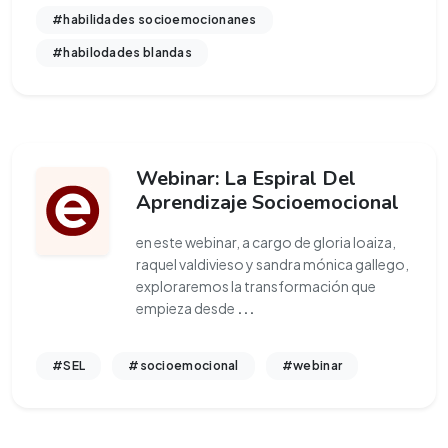
#habilidades socioemocionanes
#habilodades blandas
Webinar: La Espiral Del
Aprendizaje Socioemocional
en este webinar, a cargo de gloria loaiza,
raquel valdivieso y sandra mónica gallego,
exploraremos la transformación que
empieza desde
...
#SEL
#socioemocional
#webinar