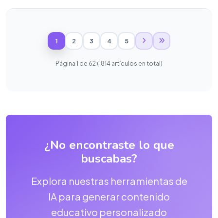
1
2
3
4
5
Página 1 de 62 (1814 artículos en total)
¿No encontraste lo que
buscabas?
Explora nuestras herramientas de
IA para generar contenido
educativo personalizado