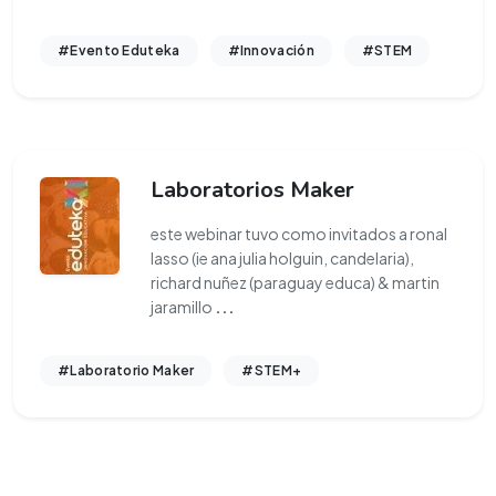
#Evento Eduteka
#Innovación
#STEM
Laboratorios Maker
este webinar tuvo como invitados a ronal
lasso (ie ana julia holguin, candelaria),
richard nuñez (paraguay educa) & martin
jaramillo
...
#Laboratorio Maker
#STEM+