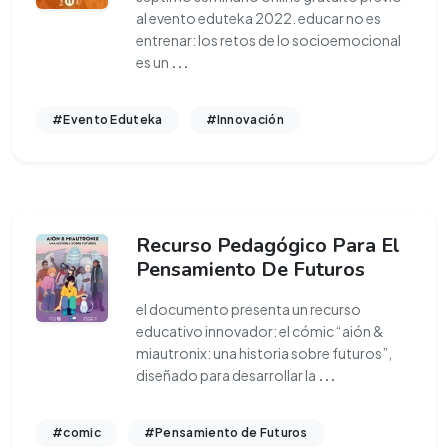
al evento eduteka 2022. educar no es
entrenar: los retos de lo socioemocional
es un
...
#Evento Eduteka
#Innovación
Recurso Pedagógico Para El
Pensamiento De Futuros
el documento presenta un recurso
educativo innovador: el cómic “aión &
miautronix: una historia sobre futuros”,
diseñado para desarrollar la
...
#comic
#Pensamiento de Futuros