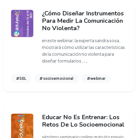
¿Cómo Diseñar Instrumentos
Para Medir La Comunicación
No Violenta?
en este webinar, la experta sandra sosa,
mostrará cómo utilizar las características
de la comunicación no violenta para
diseñar formularios
...
#SEL
#socioemocional
#webinar
Educar No Es Entrenar: Los
Retos De Lo Socioemocional
séptimo seminario online gratuito previo