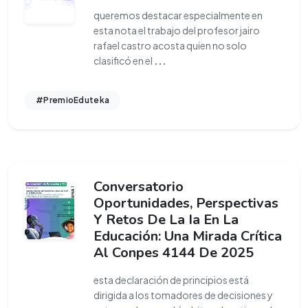
queremos destacar especialmente en
esta nota el trabajo del profesor jairo
rafael castro acosta quien no solo
clasificó en el
...
#PremioEduteka
Conversatorio
Oportunidades, Perspectivas
Y Retos De La Ia En La
Educación: Una Mirada Crítica
Al Conpes 4144 De 2025
esta declaración de principios está
dirigida a los tomadores de decisiones y