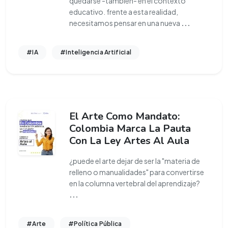
quedarse -también- en el contexto
educativo. frente a esta realidad,
necesitamos pensar en una nueva
...
#IA
#Inteligencia Artificial
El Arte Como Mandato:
Colombia Marca La Pauta
Con La Ley Artes Al Aula
¿puede el arte dejar de ser la "materia de
relleno o manualidades" para convertirse
en la columna vertebral del aprendizaje?
...
#Arte
#Política Pública