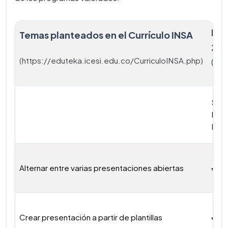
Pow
Temas planteados en el Currículo INSA
20
(https://eduteka.icesi.edu.co/CurriculoINSA.php)
(Mi
SUI
PAG
ESP
Alternar entre varias presentaciones abiertas
Crear presentación a partir de plantillas