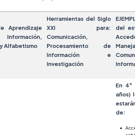
Herramientas del Siglo
EJEMP
de Aprendizaje
XXI para:
del es
formación,
Comunicación,
Acced
y Alfabetismo
Procesamiento de
Maneja
Información e
Comun
Investigación
Inform
En 4° 
años) 
estará
de:
Acce
sobr