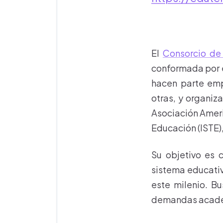
El
Consorcio de 
conformada por e
hacen parte emp
otras, y organi
Asociación Ameri
Educación (ISTE)
Su objetivo es 
sistema educati
este milenio. B
demandas académ