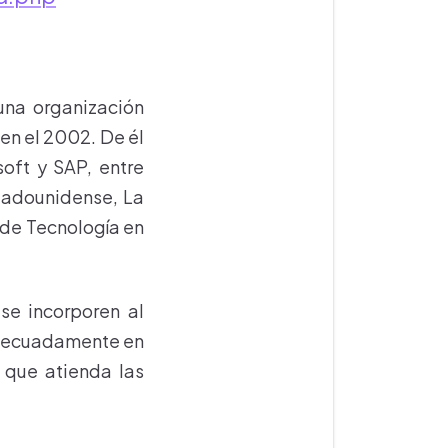
 una organización
en el 2002. De él
oft y SAP, entre
tadounidense, La
 de Tecnología en
se incorporen al
adecuadamente en
 que atienda las