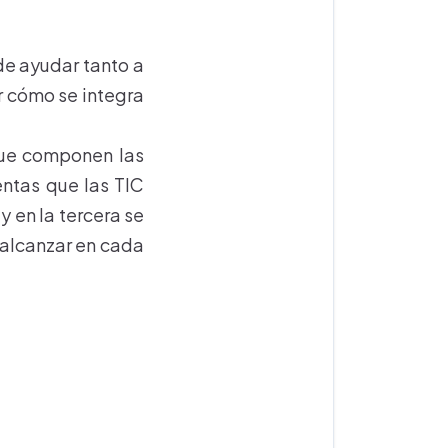
e ayudar tanto a
r cómo se integra
que componen las
entas que las TIC
y en la tercera se
 alcanzar en cada