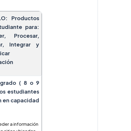
LO: Productos
tudiante para:
er, Procesar,
r, Integrar y
icar
ación
grado ( 8 o 9
los estudiantes
n en capacidad
der a información
e sitios ubicados