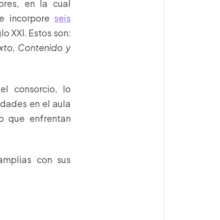
ores, en la cual
ue incorpore
seis
glo XXI. Estos son:
exto, Contenido y
l consorcio, lo
idades en el aula
to que enfrentan
amplias con sus