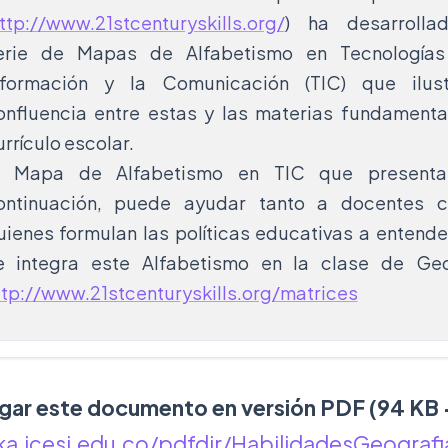
ttp://www.21stcenturyskills.org/
) ha desarrolla
erie de Mapas de Alfabetismo en Tecnologías
nformación y la Comunicación (TIC) que ilust
onfluencia entre estas y las materias fundamenta
urrículo escolar.
l Mapa de Alfabetismo en TIC que present
ontinuación, puede ayudar tanto a docentes 
uienes formulan las políticas educativas a entend
e integra este Alfabetismo en la clase de Geo
ttp://www.21stcenturyskills.org/matrices
gar este documento en versión PDF (94 KB
ka.icesi.edu.co/pdfdir/HabilidadesGeograf