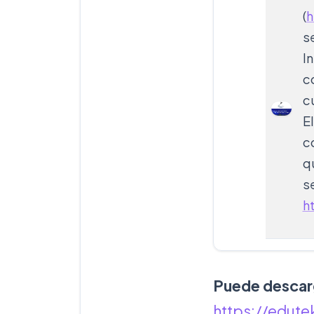
(
h
s
I
c
c
E
c
q
s
h
Puede descar
https://edute