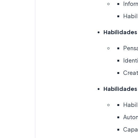
Infor
Habil
Habilidades
Pensa
Ident
Creat
Habilidades
Habil
Auton
Capac