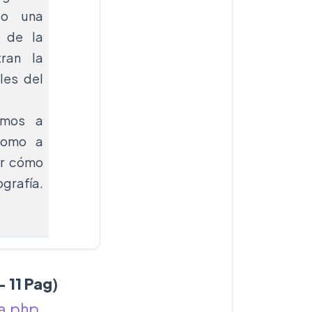
do una
 de la
ran la
les del
amos a
como a
er cómo
grafía.
- 11 Pag
)
ia.php