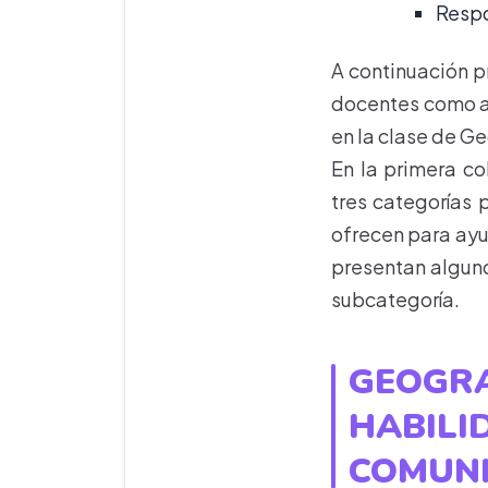
Respo
A continuación 
docentes como a 
en la clase de G
En la primera c
tres categorías 
ofrecen para ayud
presentan alguno
subcategoría.
GEOGRA
HABILI
COMUNI