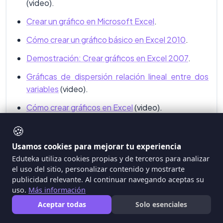
(video).
Crear un gráfico en Microsoft Excel
.
Cómo crear un gráfico básico en Excel 2010
.
Demostración: Crear gráficos en Excel 2007
.
Gráficas de dispersión relación lineal entre dos
variables
(video).
Cómo crear gráficos en Excel
(video).
Presentar datos en un gráfico radial
.
🍪
Gráficos de líneas
.
Usamos cookies para mejorar tu experiencia
Eduteka utiliza cookies propias y de terceros para analizar
Gráficos de áreas
.
el uso del sitio, personalizar contenido y mostrarte
publicidad relevante. Al continuar navegando aceptas su
Gráficos de barras
.
uso.
Más información
Gráficos de columnas
.
Aceptar todas
Solo esenciales
Gráficos de dispersión
.