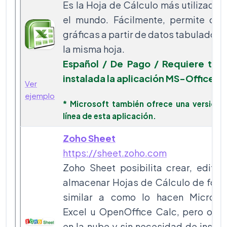
Es la Hoja de Cálculo más utilizada 
el mundo. Fácilmente, permite cre
gráficas a partir de datos tabulados 
la misma hoja.
Español / De Pago / Requiere ten
instalada la aplicación MS-Office*
Ver
ejemplo
* Microsoft también ofrece una versión 
línea de esta aplicación.
Zoho Sheet
https://sheet.zoho.com
Zoho Sheet posibilita crear, editar
almacenar Hojas de Cálculo de for
similar a como lo hacen Microso
Excel u OpenOffice Calc, pero ope
en la nube y sin necesidad de instal