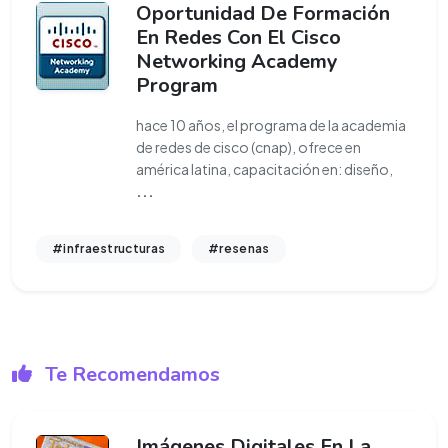
Oportunidad De Formación
En Redes Con El Cisco
Networking Academy
Program
hace 10 años, el programa de la academia
de redes de cisco (cnap), ofrece en
américa latina, capacitación en: diseño,
...
#infraestructuras
#resenas
Te Recomendamos
Imágenes Digitales En La