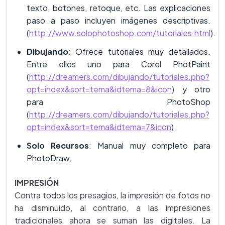
texto, botones, retoque, etc. Las explicaciones
paso a paso incluyen imágenes descriptivas.
(
http://www.solophotoshop.com/tutoriales.html
).
Dibujando
: Ofrece tutoriales muy detallados.
Entre ellos uno para Corel PhotPaint
(
http://dreamers.com/dibujando/tutoriales.php?
opt=index&sort=tema&idtema=8&icon
) y otro
para PhotoShop
(
http://dreamers.com/dibujando/tutoriales.php?
opt=index&sort=tema&idtema=7&icon
).
Solo Recursos
: Manual muy completo para
PhotoDraw.
IMPRESIÓN
Contra todos los presagios, la impresión de fotos no
ha disminuido, al contrario, a las impresiones
tradicionales ahora se suman las digitales. La