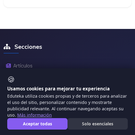
Secciones
Artículos
🍪
Módulos
Usamos cookies para mejorar tu experiencia
Proyectos
Eduteka utiliza cookies propias y de terceros para analizar
el uso del sitio, personalizar contenido y mostrarte
Herramientas TIC
publicidad relevante. Al continuar navegando aceptas su
Matemática Interactiva
uso.
Más información
Aceptar todas
Solo esenciales
SEE - Sistema Experto
IA