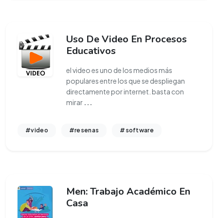
Uso De Video En Procesos
Educativos
el video es uno de los medios más
populares entre los que se despliegan
directamente por internet. basta con
mirar
...
#video
#resenas
#software
Men: Trabajo Académico En
Casa