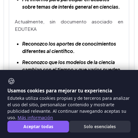
sobre temas de interés general en ciencias.
Actualmente, sin documento asociado en
EDUTEKA
Reconozco los aportes de conocimientos
diferentes al científico.
Reconozco que los modelos de la ciencia
cambian con el tiempo y que varios pueden
ser válidos simultáneamente.
🍪
Diseño y aplico estrategias para el manejo
Usamos cookies para mejorar tu experiencia
de basuras en mi colegio.
Eduteka utiliza cookies propias y de terceros para analizar
el uso del sitio, personalizar contenido y mostrarte
Cuido, respeto y exijo respeto por mi cuerpo
publicidad relevante. Al continuar navegando aceptas su
y por el de las demás personas
uso.
Más información
Tomo decisiones responsables y
Aceptar todas
Solo esenciales
compartidas sobre mi sexualidad.