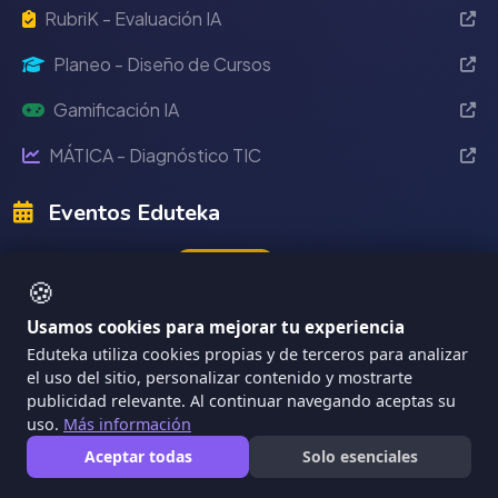
RubriK - Evaluación IA
Planeo - Diseño de Cursos
Gamificación IA
MÁTICA - Diagnóstico TIC
Eventos Eduteka
Eduteka 2024
Reciente
🍪
2022
Usamos cookies para mejorar tu experiencia
2021
Eduteka utiliza cookies propias y de terceros para analizar
el uso del sitio, personalizar contenido y mostrarte
2020
publicidad relevante. Al continuar navegando aceptas su
uso.
Más información
Aceptar todas
Solo esenciales
Información