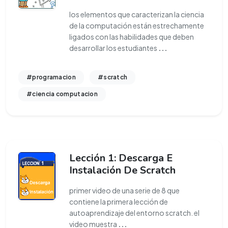
los elementos que caracterizan la ciencia
de la computación están estrechamente
ligados con las habilidades que deben
desarrollar los estudiantes
...
#programacion
#scratch
#ciencia computacion
Lección 1: Descarga E
Instalación De Scratch
primer video de una serie de 8 que
contiene la primera lección de
autoaprendizaje del entorno scratch. el
video muestra
...