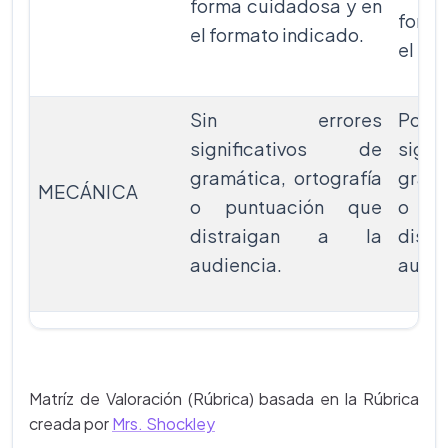
forma cuidadosa y en
forma
el formato indicado.
el fo
Sin errores
Poc
significativos de
sign
gramática, ortografía
gramá
MECÁNICA
o puntuación que
o pu
distraigan a la
dis
audiencia.
audie
Matríz de Valoración (Rúbrica) basada en la Rúbrica
creada por
Mrs. Shockley