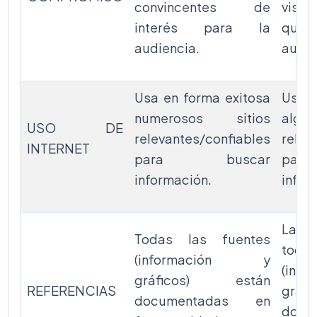
convincentes de
visua
interés para la
que 
audiencia.
audie
Usa en forma exitosa
Usa e
numerosos sitios
alg
USO DE
relevantes/confiables
relev
INTERNET
para buscar
pa
información.
infor
La m
Todas las fuentes
toda
(información y
(in
gráficos) están
REFERENCIAS
grá
documentadas en
doc