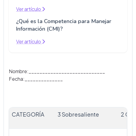
Ver artículo
¿Qué es la Competencia para Manejar
Información (CMI)?
Ver artículo
Nombre:____________________________
Fecha:______________
CATEGORÍA
3 Sobresaliente
2 Cum