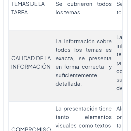
TEMAS DE LA
Se cubrieron todos
Se c
TAREA
los temas.
todos
La ma
La información sobre
infor
todos los temas es
tema
CALIDAD DE LA
exacta, se presenta
pres
INFORMACIÓN
en forma correcta y
co
suficientemente
sufic
detallada.
detal
La presentación tiene
Algun
tanto elementos
pres
visuales como textos
tan
COMPROMISO