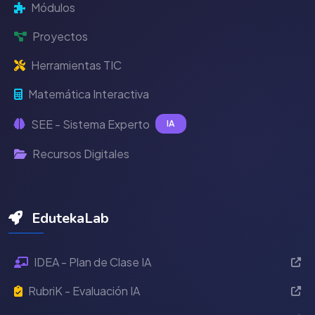
Módulos
Proyectos
Herramientas TIC
Matemática Interactiva
SEE - Sistema Experto
IA
Recursos Digitales
EdutekaLab
IDEA - Plan de Clase IA
RubriK - Evaluación IA